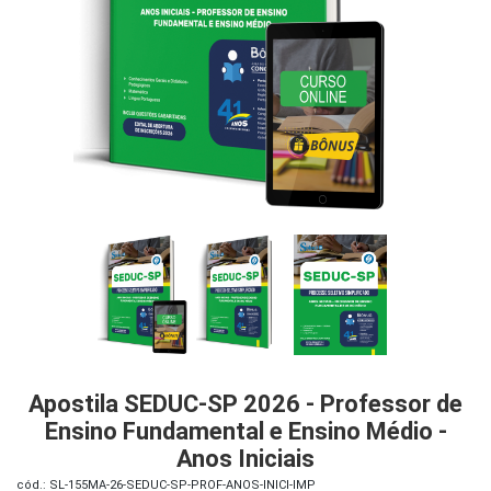
iados
ceiros
ina
ial
e
osco
Apostila SEDUC-SP 2026 - Professor de
Ensino Fundamental e Ensino Médio -
Anos Iniciais
cód.: SL-155MA-26-SEDUC-SP-PROF-ANOS-INICI-IMP