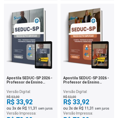
Apostila SEDUC-SP 2026 -
Apostila SEDUC-SP 2026 -
Professor de Ensino
Professor de Ensino
Fundamental e Ensino
Fundamental e Ensino
Médio - Física
Médio - Filosofia
Versão Digital:
Versão Digital:
R$ 53,00
R$ 53,00
R$ 33,92
R$ 33,92
ou 3x de R$ 11,31
ou 3x de R$ 11,31
sem juros
sem juros
Versão Impressa:
Versão Impressa: