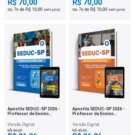
R$ 70,00
R$ 70,00
ou 7x de R$ 10,00
ou 7x de R$ 10,00
sem juros
sem juros
Apostila SEDUC-SP 2026 -
Apostila SEDUC-SP 2026 -
Professor de Ensino
Professor de Ensino
Fundamental e Ensino
Fundamental e Ensino
Médio - Educação Física
Médio - História
Versão Digital:
Versão Digital:
R$ 49,00
R$ 49,00