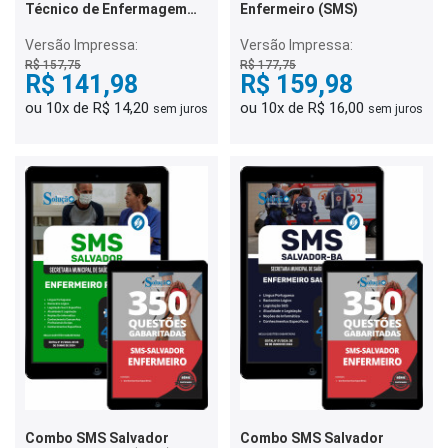
Técnico de Enfermagem
Enfermeiro (SMS)
(SMS) e Técnico de
Enfermagem - PSF (SMS)
Versão Impressa:
Versão Impressa:
R$ 157,75
R$ 177,75
R$ 141,98
R$ 159,98
ou 10x de R$ 14,20
ou 10x de R$ 16,00
sem juros
sem juros
Combo SMS Salvador
Combo SMS Salvador