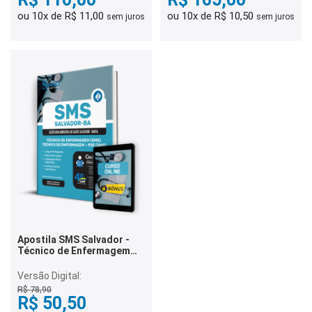
ou 10x de R$ 11,00
ou 10x de R$ 10,50
sem juros
sem juros
Apostila SMS Salvador -
Técnico de Enfermagem
(SMS) e Técnico de
Enfermagem - PSF (SMS)
Versão Digital:
R$ 78,90
R$ 50,50