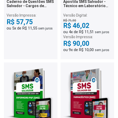
Caderno de Questões SMS
Apostila SMS Salvador -
Salvador - Cargos de
Técnico em Laboratório
Ensino Médio - 350
(SMS)
Questões Gabaritadas
Versão Impressa:
Versão Digital:
R$ 57,75
R$ 71,90
R$ 46,02
ou 5x de R$ 11,55
sem juros
ou 4x de R$ 11,51
sem juros
Versão Impressa:
R$ 90,00
ou 9x de R$ 10,00
sem juros