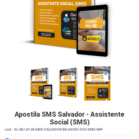
iados
ceiros
ina
ial
e
osco
Apostila SMS Salvador - Assistente
Social (SMS)
cód.: SL-067JH-24-SMS-SALVADOR-BA-ASSIS-SOC-SMS-IMP