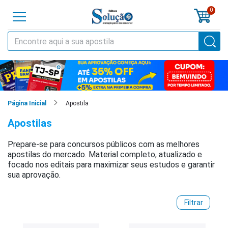
0
o
cursos
cias
Apostila
Página Inicial
Apostilas
tilas
Prepare-se para concursos públicos com as melhores
os
apostilas do mercado. Material completo, atualizado e
focado nos editais para maximizar seus estudos e garantir
os
sua aprovação.
tões
Filtrar
a
al