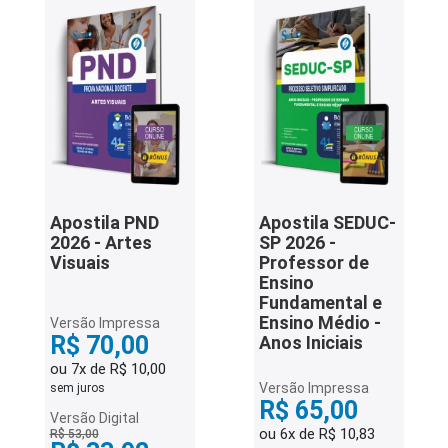
iados
ceiros
ina
ial
e
osco
Apostila PND
Apostila SEDUC-
2026 - Artes
SP 2026 -
Visuais
Professor de
Ensino
Fundamental e
Ensino Médio -
Versão Impressa
R$ 70,00
Anos Iniciais
ou 7x de R$ 10,00
Versão Impressa
sem juros
R$ 65,00
Versão Digital
ou 6x de R$ 10,83
R$ 53,00