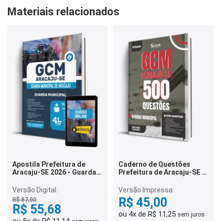
Materiais relacionados
Apostila Prefeitura de
Caderno de Questões
Aracaju-SE 2026 - Guarda
Prefeitura de Aracaju-SE -
Municipal
Guarda Municipal - 500
Questões Gabaritadas
Versão Digital:
Versão Impressa:
R$ 45,00
R$ 87,00
R$ 55,68
ou 4x de R$ 11,25
sem juros