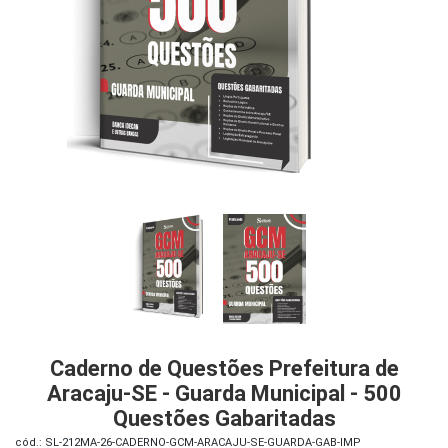
iados
ceiros
ina
ial
e
osco
Caderno de Questões Prefeitura de
Aracaju-SE - Guarda Municipal - 500
Questões Gabaritadas
cód.: SL-212MA-26-CADERNO-GCM-ARACAJU-SE-GUARDA-GAB-IMP