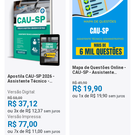
Mapa de Questões Online -
CAU-SP - Assistente
Apostila CAU-SP 2026 -
Técnico Administrativo - 7
Assistente Técnico -
Mil Questões
R$ 49,90
Administrativo
R$ 19,90
Versão Digital:
ou 1x de R$ 19,90
sem juros
R$ 58,00
R$ 37,12
ou 3x de R$ 12,37
sem juros
Versão Impressa:
R$ 77,00
ou 7x de R$ 11,00
sem juros