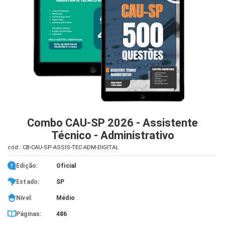
iados
ceiros
ina
ial
e
osco
Combo CAU-SP 2026 - Assistente
Técnico - Administrativo
cód.: CB-CAU-SP-ASSIS-TEC-ADM-DIGITAL
Edição:
Oficial
Estado:
SP
Nível:
Médio
Páginas:
486