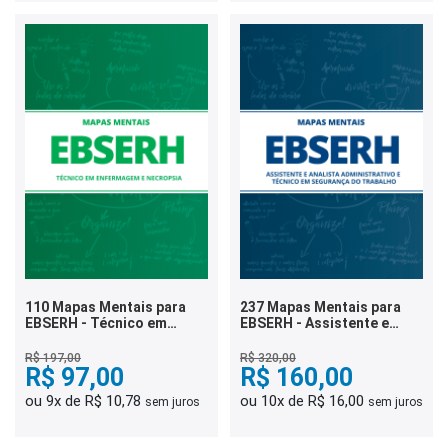
110 Mapas Mentais para
237 Mapas Mentais para
EBSERH - Técnico em
EBSERH - Assistente e
Enfermagem e Necropsia
Analista Administrativo e
(PDF)
Técnico em Segurança do
R$ 197,00
R$ 320,00
R$ 97,00
Trabalho (PDF)
R$ 160,00
ou 9x de R$ 10,78
ou 10x de R$ 16,00
sem juros
sem juros