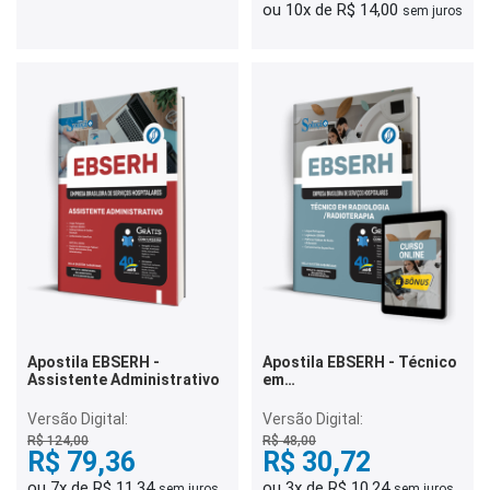
ou 10x de R$ 14,00
sem juros
Apostila EBSERH -
Apostila EBSERH - Técnico
Assistente Administrativo
em
Radiologia/Radioterapia
Versão Digital:
Versão Digital:
R$ 124,00
R$ 48,00
R$ 79,36
R$ 30,72
ou 7x de R$ 11,34
ou 3x de R$ 10,24
sem juros
sem juros