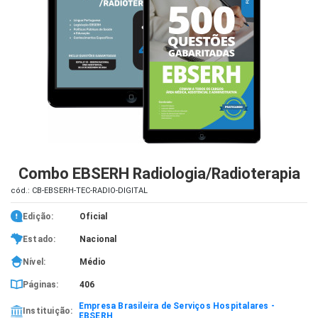
iados
ceiros
ina
ial
e
osco
Combo EBSERH Radiologia/Radioterapia
cód.: CB-EBSERH-TEC-RADIO-DIGITAL
Edição:
Oficial
Estado:
Nacional
Nível:
Médio
Páginas:
406
Empresa Brasileira de Serviços Hospitalares -
Instituição:
EBSERH