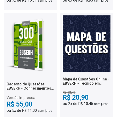
ou 7x de R$ 10,71
ou 6x de R$ 10,83
sem juros
sem juros
Mapa de Questões Online -
EBSERH - Técnico em
Caderno de Questões
Segurança do Trabalho - 3
EBSERH - Conhecimentos
Mil Questões
Básicos - 300 Questões
R$ 52,40
R$ 20,90
Comentadas
Versão Impressa:
R$ 55,00
ou 2x de R$ 10,45
sem juros
ou 5x de R$ 11,00
sem juros