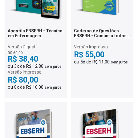
Apostila EBSERH - Técnico
Caderno de Questões
em Enfermagem
EBSERH - Comum a todos
os cargos: Área Médica,
Assistencial e
Versão Digital:
Versão Impressa:
Administrativa - 500
R$ 55,00
R$ 60,00
Questões
R$ 38,40
ou 5x de R$ 11,00
sem juros
ou 3x de R$ 12,80
sem juros
Versão Impressa:
R$ 80,00
ou 8x de R$ 10,00
sem juros