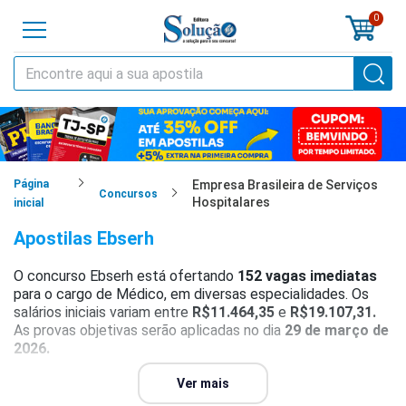
0
o
cursos
cias
Página
Empresa Brasileira de Serviços
Concursos
Hospitalares
inicial
tilas
Apostilas Ebserh
os
O concurso Ebserh está ofertando
152 vagas imediatas
para o cargo de Médico, em diversas especialidades. Os
os
salários iniciais variam entre
R$11.464,35
e
R$19.107,31.
As provas objetivas serão aplicadas no dia
29 de março de
tões
2026.
a
Para mais detalhes, consulte o
Ver mais
guia completo
do
concurso
al
Ebserh,
que reúne informações atualizadas sobre a