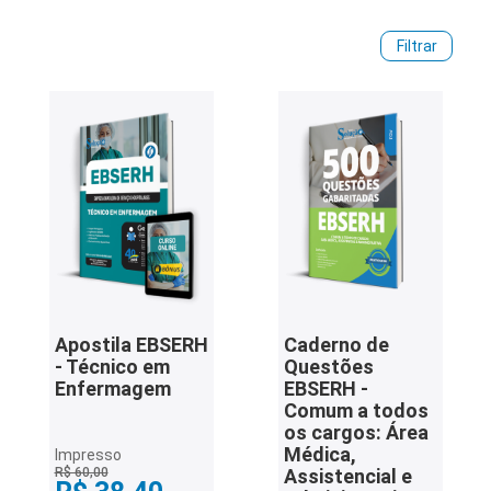
situação do certame, requisitos, cronograma e demais
informações. Para iniciar a preparação, acesse os materiais
iados
Filtrar
preparatórios disponíveis e adquira sua apostila Ebserh!
ceiros
ina
ial
e
osco
Apostila EBSERH
Caderno de
- Técnico em
Questões
Enfermagem
EBSERH -
Comum a todos
os cargos: Área
Médica,
Impresso
R$ 60,00
Assistencial e