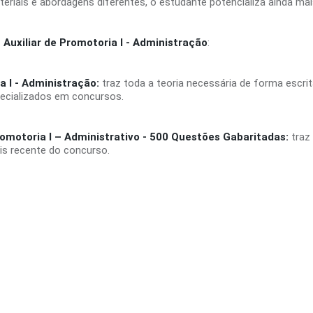
riais e abordagens diferentes, o estudante potencializa ainda mai
uxiliar de Promotoria I - Administração
:
a I - Administração:
traz toda a teoria necessária de forma escrit
pecializados em concursos.
omotoria I – Administrativo - 500 Questões Gabaritadas:
traz
ais recente do concurso.