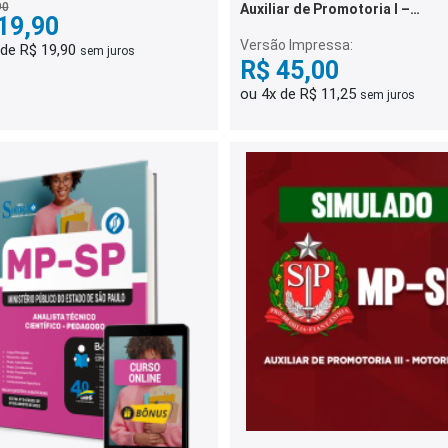
90
Auxiliar de Promotoria I –
19,90
Administrativo - 500 Questões
Gabaritadas
Versão Impressa:
 de R$ 19,90
sem juros
R$ 45,00
ou 4x de R$ 11,25
sem juros