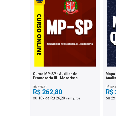
Curso MP-SP - Auxiliar de
Mapa 
Promotoria III - Motorista
Analis
Conhe
Ques
R$ 525,60
R$ 52,
R$ 262,80
R$ 
ou 10x de R$ 26,28
ou 2x
sem juros