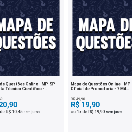
de Questões Online - MP-SP -
Mapa de Questões Online - MP-
ta Técnico Científico -
Oficial de Promotoria - 7 Mil
cimentos Gerais - 6 Mil
Questões
tões
40
R$ 49,90
20,90
R$ 19,90
 de R$ 10,45
ou 1x de R$ 19,90
sem juros
sem juros