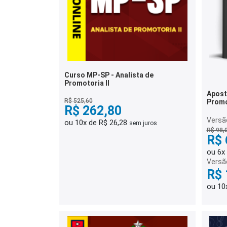
Curso MP-SP - Analista de
Promotoria II
Apost
R$ 525,60
Promo
R$ 262,80
Promo
Versão
ou 10x de R$ 26,28
sem juros
R$ 98,
R$ 
ou 6x
Versã
R$ 
ou 10