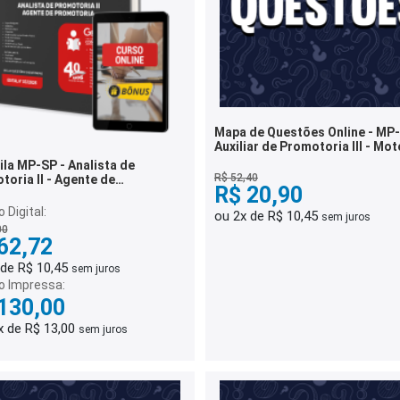
Mapa de Questões Online - MP-
Auxiliar de Promotoria III - Mot
- 6 Mil Questões
ila MP-SP - Analista de
R$ 52,40
toria II - Agente de
R$ 20,90
toria
 Digital:
ou 2x de R$ 10,45
sem juros
00
62,72
 de R$ 10,45
sem juros
o Impressa:
130,00
x de R$ 13,00
sem juros