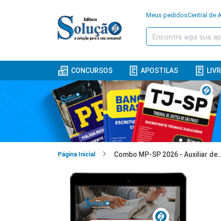
Meus pedidos
Central de 
CONCURSOS
APOSTILAS
LIV
Combo MP-SP 2026 - Auxiliar de Promotoria
Página Inicial