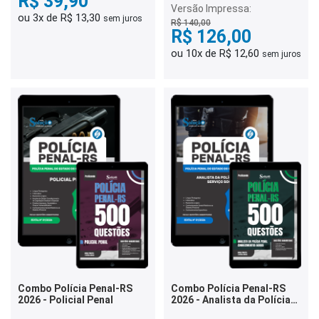
R$ 39,90
Penal
Versão Impressa:
ou 3x de R$ 13,30
sem juros
R$ 140,00
R$ 126,00
ou 10x de R$ 12,60
sem juros
Combo Polícia Penal-RS
Combo Polícia Penal-RS
2026 - Policial Penal
2026 - Analista da Polícia
Penal - Serviço Social