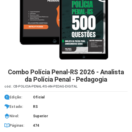
iados
ceiros
ina
ial
e
osco
Combo Polícia Penal-RS 2026 - Analista
da Polícia Penal - Pedagogia
cód.: CB-POLICIA-PENAL-RS-AN-PEDAG-DIGITAL
Edição:
Oficial
Estado:
RS
Nível:
Superior
Páginas:
474