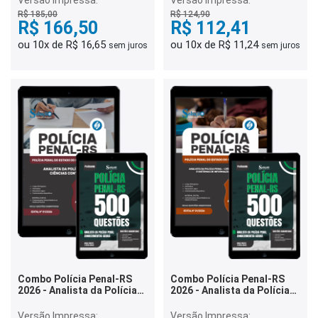
Versão Impressa:
Versão Impressa:
R$ 185,00
R$ 124,90
R$ 166,50
R$ 112,41
ou 10x de R$ 16,65
ou 10x de R$ 11,24
sem juros
sem juros
Combo Polícia Penal-RS
Combo Polícia Penal-RS
2026 - Analista da Polícia
2026 - Analista da Polícia
Penal - Ciências Contábeis
Penal - Ciência da
Computação e Sistemas de
Versão Impressa:
Versão Impressa: