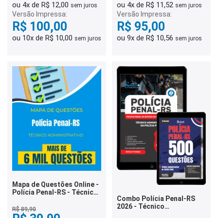
ou 4x de R$ 12,00
ou 4x de R$ 11,52
sem juros
sem juros
Versão Impressa:
Versão Impressa:
R$ 100,00
R$ 95,00
ou 10x de R$ 10,00
ou 9x de R$ 10,56
sem juros
sem juros
Mapa de Questões Online -
Polícia Penal-RS - Técnico
Combo Polícia Penal-RS
Administrativo da Polícia
2026 - Técnico
Penal - 6 Mil Questões
R$ 89,90
Administrativo da Polícia