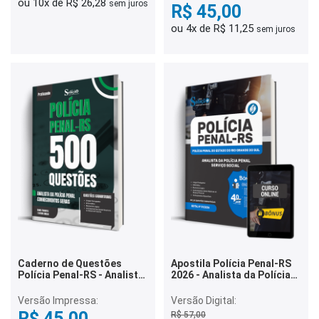
Gabaritadas
ou 10x de R$ 26,28
sem juros
R$ 45,00
ou 4x de R$ 11,25
sem juros
Caderno de Questões
Apostila Polícia Penal-RS
Polícia Penal-RS - Analista
2026 - Analista da Polícia
da Polícia Penal -
Penal - Serviço Social
Conhecimentos Gerais -
Versão Impressa:
Versão Digital:
500 Questões Gabaritadas
R$ 45,00
R$ 57,00