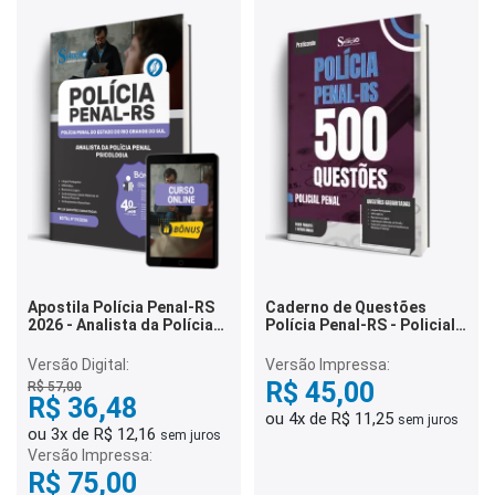
Apostila Polícia Penal-RS
Caderno de Questões
2026 - Analista da Polícia
Polícia Penal-RS - Policial
Penal - Psicologia
Penal - 500 Questões
Gabaritadas
Versão Digital:
Versão Impressa:
R$ 45,00
R$ 57,00
R$ 36,48
ou 4x de R$ 11,25
sem juros
ou 3x de R$ 12,16
sem juros
Versão Impressa:
R$ 75,00