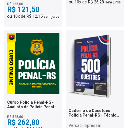
ou 10x de R$ 26,28
sem juros
R$ 135,00
R$ 121,50
ou 10x de R$ 12,15
sem juros
Curso Polícia Penal-RS -
Analista da Polícia Penal -
Caderno de Questões
Direito
Polícia Penal-RS - Técnico
R$ 525,60
Administrativo da Polícia
R$ 262,80
Penal - 500 Questões
Versão Impressa: