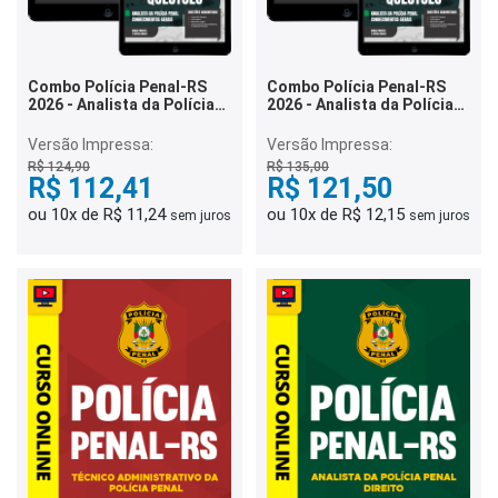
Combo Polícia Penal-RS
Combo Polícia Penal-RS
2026 - Analista da Polícia
2026 - Analista da Polícia
Penal - Ciência da
Penal - Administração
Computação e Sistemas de
Versão Impressa:
Versão Impressa:
Informação e Tecnologia
R$ 124,90
R$ 135,00
R$ 112,41
R$ 121,50
ou 10x de R$ 11,24
ou 10x de R$ 12,15
sem juros
sem juros