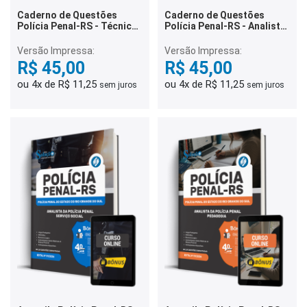
Caderno de Questões
Caderno de Questões
Polícia Penal-RS - Técnico
Polícia Penal-RS - Analista
Administrativo da Polícia
da Polícia Penal -
Penal - 500 Questões
Conhecimentos Gerais -
Versão Impressa:
Versão Impressa:
Gabaritadas
500 Questões Gabaritadas
R$ 45,00
R$ 45,00
ou 4x de R$ 11,25
ou 4x de R$ 11,25
sem juros
sem juros