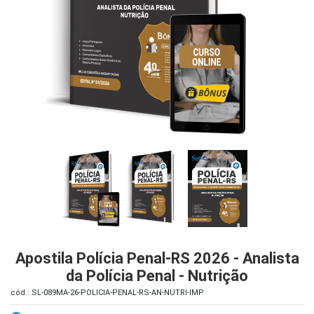
iados
ceiros
ina
ial
e
osco
Apostila Polícia Penal-RS 2026 - Analista
da Polícia Penal - Nutrição
cód.: SL-089MA-26-POLICIA-PENAL-RS-AN-NUTRI-IMP