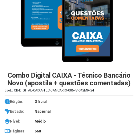
iados
ceiros
ina
ial
e
osco
Combo Digital CAIXA - Técnico Bancário
Novo (apostila + questões comentadas)
cód.: CB-DIGITAL-CAIXA-TEC-BANCARIO-086FV-042MR-24
Edição:
Oficial
Estado:
Nacional
Nível:
Médio
Páginas:
660