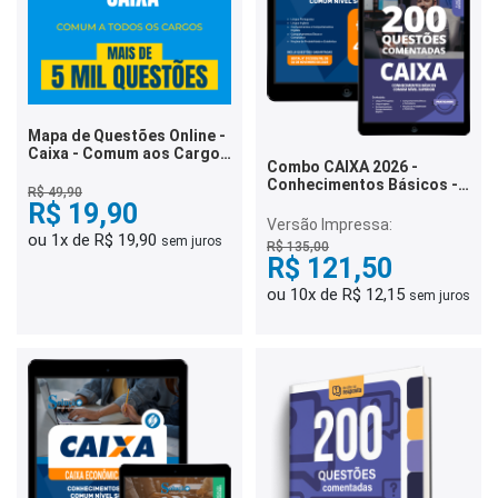
Mapa de Questões Online -
Caixa - Comum aos Cargos
Combo CAIXA 2026 -
de Nível Superior - 5 Mil
Conhecimentos Básicos -
Questões
R$ 49,90
Comum Nível Superior
R$ 19,90
(Apostila + Questões
Versão Impressa:
Comentadas)
ou 1x de R$ 19,90
sem juros
R$ 135,00
R$ 121,50
ou 10x de R$ 12,15
sem juros