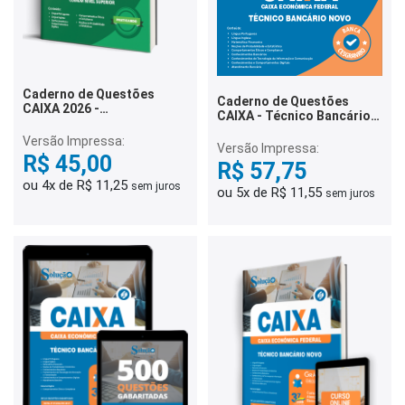
Caderno de Questões
Caderno de Questões
CAIXA 2026 -
CAIXA - Técnico Bancário
Conhecimentos Básicos -
Novo - 500 Questões
Comum Nível Superior -
Versão Impressa:
Gabaritadas
Versão Impressa:
300 Questões Gabaritadas
R$ 45,00
R$ 57,75
ou 4x de R$ 11,25
sem juros
ou 5x de R$ 11,55
sem juros