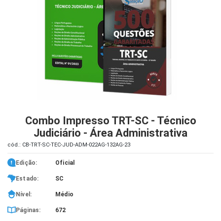
iados
ceiros
ina
ial
e
osco
Combo Impresso TRT-SC - Técnico
Judiciário - Área Administrativa
cód.: CB-TRT-SC-TEC-JUD-ADM-022AG-132AG-23
Edição:
Oficial
Estado:
SC
Nível:
Médio
Páginas:
672