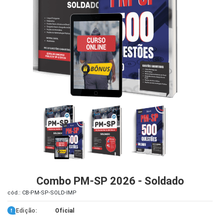
iados
ceiros
ina
ial
e
osco
Combo PM-SP 2026 - Soldado
cód.: CB-PM-SP-SOLD-IMP
Edição:
Oficial