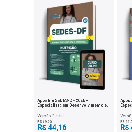
Apostila SEDES-DF 2026 -
Apost
Especialista em Desenvolvimento e
Espec
Assistência Social (EDAS) - Nutrição
Assist
Educa
Versão Digital:
Versão
R$ 69,00
R$ 66,
R$ 44,16
R$ 