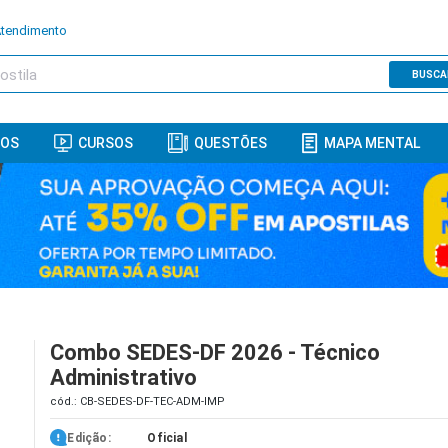
Atendimento
BUSCA
ROS
CURSOS
QUESTÕES
MAPA MENTAL
Combo SEDES-DF 2026 - Técnico
Administrativo
cód.: CB-SEDES-DF-TEC-ADM-IMP
Edição:
Oficial