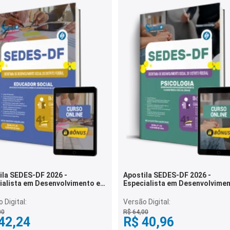
ila SEDES-DF 2026 -
Apostila SEDES-DF 2026 -
ialista em Desenvolvimento e
Especialista em Desenvolvimen
ência Social (EDAS) -
Assistência Social (EDAS) -
dor Social
Psicologia
 Digital:
Versão Digital:
00
R$ 64,00
42,24
R$ 40,96