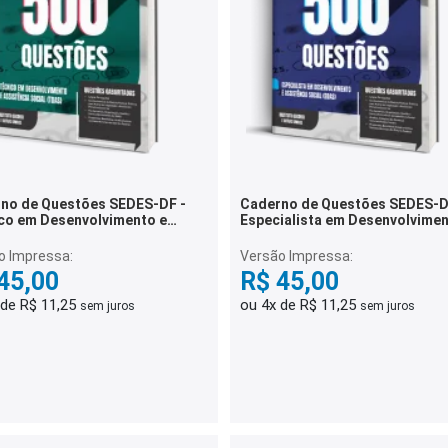
no de Questões SEDES-DF -
Caderno de Questões SEDES-D
co em Desenvolvimento e
Especialista em Desenvolvimen
tência Social (TDAS) - 500
Assistência Social (EDAS) - 50
ões Gabaritadas
Questões Gabaritadas
o Impressa:
Versão Impressa:
45,00
R$ 45,00
 de R$ 11,25
ou 4x de R$ 11,25
sem juros
sem juros