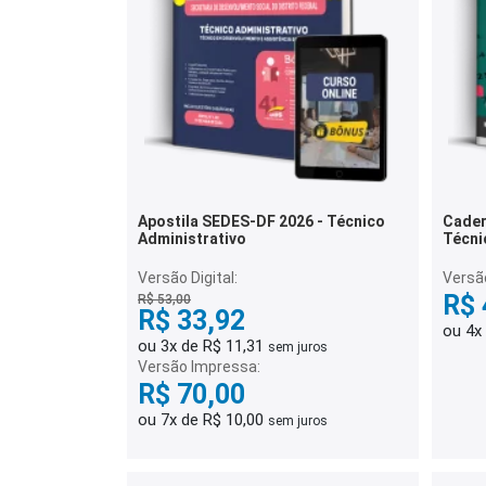
Apostila SEDES-DF 2026 - Técnico
Cader
Administrativo
Técni
Assis
Quest
Versão Digital:
Versã
R$ 
R$ 53,00
R$ 33,92
ou 4x
ou 3x de R$ 11,31
sem juros
Versão Impressa:
R$ 70,00
ou 7x de R$ 10,00
sem juros