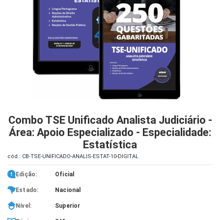
iados
ceiros
ina
ial
e
osco
Combo TSE Unificado Analista Judiciário -
Área: Apoio Especializado - Especialidade:
Estatística
cód.: CB-TSE-UNIFICADO-ANALIS-ESTAT-10-DIGITAL
Edição:
Oficial
Estado:
Nacional
Nível:
Superior