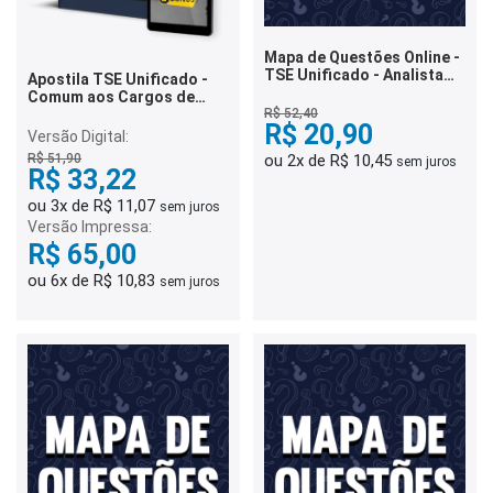
Mapa de Questões Online -
TSE Unificado - Analista
Apostila TSE Unificado -
Judiciário - Enfermagem -
Comum aos Cargos de
5 Mil Questões
Analista e Técnico
R$ 52,40
R$ 20,90
Judiciário
Versão Digital:
R$ 51,90
ou 2x de R$ 10,45
sem juros
R$ 33,22
ou 3x de R$ 11,07
sem juros
Versão Impressa:
R$ 65,00
ou 6x de R$ 10,83
sem juros