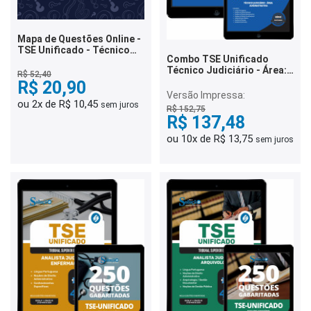
Mapa de Questões Online -
TSE Unificado - Técnico
Combo TSE Unificado
Judiciário - Área
Técnico Judiciário - Área:
Administrativa - Policial
R$ 52,40
Administrativa
Judicial - 6 Mil Questões
R$ 20,90
Versão Impressa:
ou 2x de R$ 10,45
sem juros
R$ 152,75
R$ 137,48
ou 10x de R$ 13,75
sem juros