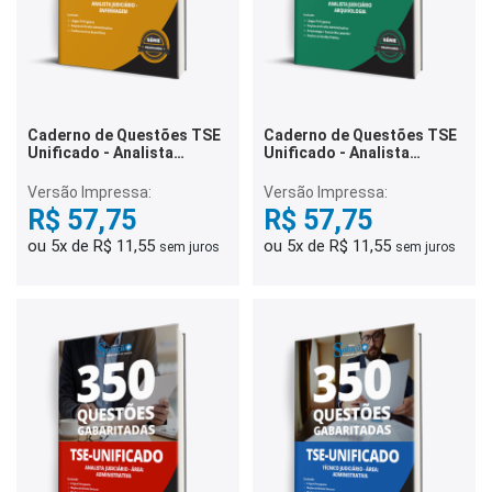
Caderno de Questões TSE
Caderno de Questões TSE
Unificado - Analista
Unificado - Analista
Judiciário - Área: Apoio
Judiciário - Área: Apoio
Especializado -
Especializado -
Versão Impressa:
Versão Impressa:
Especialidade:
Especialidade:
R$ 57,75
R$ 57,75
Enfermagem - 250
Arquivologia - 250
Questões Gabaritadas
Questões Gabaritadas
ou 5x de R$ 11,55
ou 5x de R$ 11,55
sem juros
sem juros