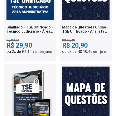
Simulado - TSE Unificado -
Mapa de Questões Online -
Técnico Judiciário - Área
TSE Unificado - Analista
Administrativa
Judiciário - Arquivologia -
6 Mil Questões
R$ 97,00
R$ 52,40
R$ 29,90
R$ 20,90
ou 2x de R$ 14,95
ou 2x de R$ 10,45
sem juros
sem juros