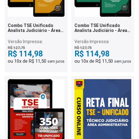
Combo TSE Unificado
Combo TSE Unificado
Analista Judiciário - Área:
Analista Judiciário - Área:
Apoio Especializado -
Apoio Especializado -
Especialidade:
Especialidade:
Versão Impressa:
Versão Impressa:
Enfermagem
Arquivologia
R$ 127,75
R$ 127,75
R$ 114,98
R$ 114,98
ou 10x de R$ 11,50
ou 10x de R$ 11,50
sem juros
sem juros