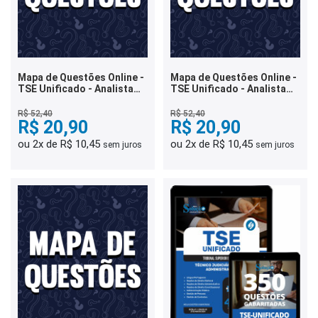
Mapa de Questões Online -
Mapa de Questões Online -
TSE Unificado - Analista
TSE Unificado - Analista
Judiciário - Tecnologia da
Judiciário - Área
Informação - 7 Mil
Administrativa - 8 Mil
R$ 52,40
R$ 52,40
Questões
R$ 20,90
Questões
R$ 20,90
ou 2x de R$ 10,45
ou 2x de R$ 10,45
sem juros
sem juros