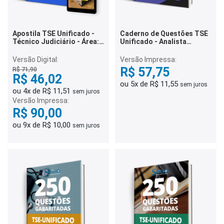
Apostila TSE Unificado -
Caderno de Questões TSE
Técnico Judiciário - Área:
Unificado - Analista
Administrativa -
Judiciário - Área: Apoio
Especialidade: Agente da
Especializado -
Versão Digital:
Versão Impressa:
Polícia Judicial
Especialidade: Estatística
R$ 57,75
R$ 71,90
- 250 Questões
R$ 46,02
Gabaritadas
ou 5x de R$ 11,55
sem juros
ou 4x de R$ 11,51
sem juros
Versão Impressa:
R$ 90,00
ou 9x de R$ 10,00
sem juros