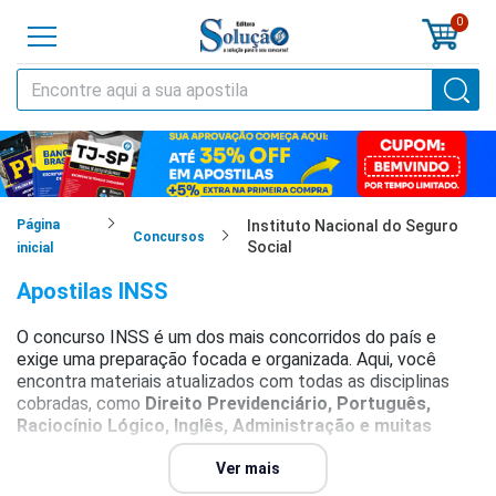
0
o
cursos
cias
Página
Instituto Nacional do Seguro
Concursos
Social
inicial
tilas
Apostilas INSS
os
O concurso INSS é um dos mais concorridos do país e
exige uma preparação focada e organizada. Aqui, você
os
encontra materiais atualizados com todas as disciplinas
cobradas, como
Direito Previdenciário, Português,
tões
Raciocínio Lógico, Inglês, Administração e muitas
outras
.
a
Ver mais
al
Os materiais preparatórios seguem o modelo das provas