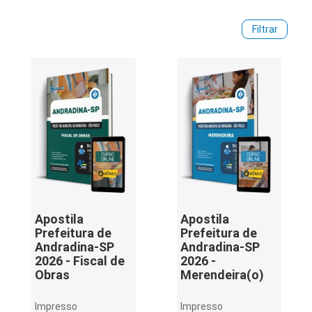
sobre a situação do certame, requisitos, salários e demais
informações. Para iniciar a preparação, acesse os materiais
iados
Filtrar
preparatórios disponíveis e adquira sua apostila Prefeitura
ceiros
de Andradina!
ina
ial
e
osco
Apostila
Apostila
Prefeitura de
Prefeitura de
Andradina-SP
Andradina-SP
2026 - Fiscal de
2026 -
Obras
Merendeira(o)
Impresso
Impresso