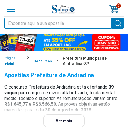
0
o
cursos
cias
Página
Prefeitura Municipal de
Concursos
Andradina-SP
inicial
tilas
Apostilas Prefeitura de Andradina
os
O concurso Prefeitura de Andradina está ofertando
39
vagas
para cargos de níveis alfabetizado, fundamental,
os
médio, técnico e superior. As remunerações variam entre
R$1.645,77
e
R$6.566,50
. As provas objetivas estão
tões
marcadas para o dia
30 de agosto de 2026.
a
Para mais detalhes, consulte o
Ver mais
guia completo
do concurso
al
Prefeitura de Andradina, que reúne informações atualizadas