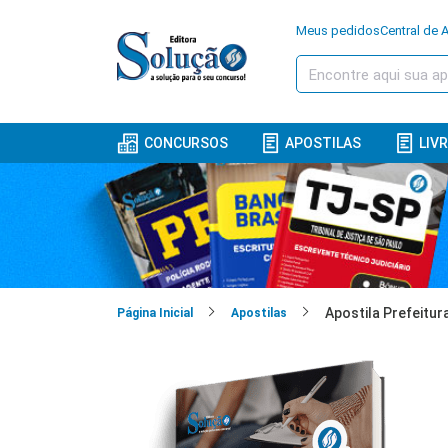
Meus pedidos
Central de 
CONCURSOS
APOSTILAS
LIV
Página Inicial
Apostilas