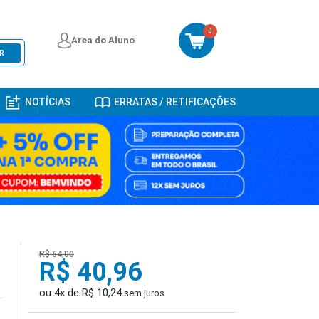
0
Área do Aluno
R
NOTÍCIAS
ERRATAS / RETIFICAÇÕES
R$ 64,00
R$ 40,96
ou 4x de R$ 10,24
sem juros