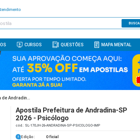
Atendimento
BUSCA
ROS
CURSOS
QUESTÕES
MAPA MENTAL
Apostila Prefeitura de Andradina-SP 2026 - Psicólogo
Apostila Prefeitura de Andradina-SP
2026 - Psicólogo
cód.: SL-170JH-26-ANDRADINA-SP-PSICOLOGO-IMP
Edição:
Oficial