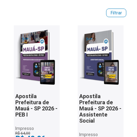
sobre a situação do certame, cargos, vagas, salários,
etapas e cronograma. Para iniciar a preparação, confira os
iados
Filtrar
materiais preparatórios disponíveis e garanta sua apostila
ceiros
Prefeitura de Mauá!
ina
ial
e
osco
Apostila
Apostila
Prefeitura de
Prefeitura de
Mauá - SP 2026 -
Mauá - SP 2026 -
PEB I
Assistente
Social
Impresso
R$ 64,00
Impresso