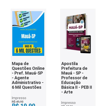
Mapa de
Apostila
Questões Online
Prefeitura de
- Pref. Mauá-SP
Mauá - SP -
- Agente
Professor de
Administrativo -
Educação
6 Mil Questões
Básica II - PEB II
- Arte
Impresso
R$ 49,90
Impresso