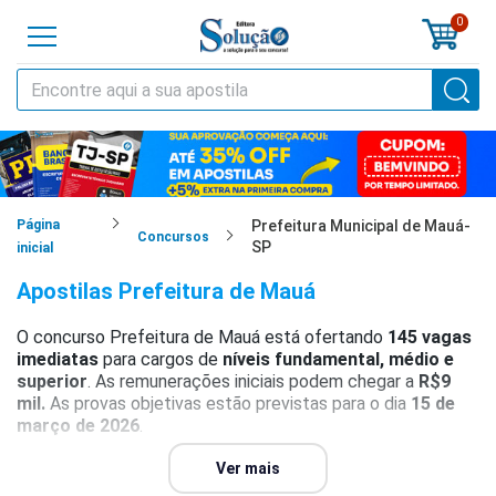
0
o
cursos
cias
Página
Prefeitura Municipal de Mauá-
Concursos
SP
inicial
tilas
Apostilas Prefeitura de Mauá
os
O concurso Prefeitura de Mauá está ofertando
145 vagas
imediatas
para cargos de
níveis fundamental, médio e
os
superior
. As remunerações iniciais podem chegar a
R$9
mil.
As provas objetivas estão previstas para o dia
15 de
tões
março de 2026
.
a
Para mais detalhes, consulte o
Ver mais
guia completo
do concurso
al
Prefeitura de Mauá, que reúne informações atualizadas