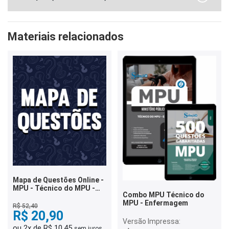
Materiais relacionados
Mapa de Questões Online -
MPU - Técnico do MPU -
Combo MPU Técnico do
Enfermagem - 5 Mil
MPU - Enfermagem
Questões
R$ 52,40
R$ 20,90
Versão Impressa:
ou 2x de R$ 10,45
sem juros