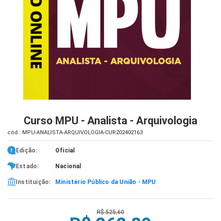
iados
ceiros
ina
ial
e
osco
Curso MPU - Analista - Arquivologia
cód.: MPU-ANALISTA-ARQUIVOLOGIA-CUR202402163
Edição:
Oficial
Estado:
Nacional
Instituição:
Ministério Público da União - MPU
R$ 525,60