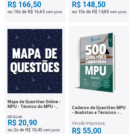
R$ 166,50
R$ 148,50
ou 10x de R$ 16,65
ou 10x de R$ 14,85
sem juros
sem juros
Mapa de Questões Online -
MPU - Técnico do MPU -
Caderno de Questões MPU
Polícia Institucional - 5 Mil
- Analistas e Técnicos -
Questões
Comum aos Cargos - 500
R$ 52,40
R$ 20,90
Questões Gabaritadas
Versão Impressa:
R$ 55,00
ou 2x de R$ 10,45
sem juros