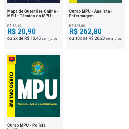
Mapa de Questões Online -
Curso MPU - Analista -
MPU - Técnico do MPU -
Enfermagem
Administração - 6 Mil
Questões
R$ 52,40
R$ 525,60
R$ 20,90
R$ 262,80
ou 2x de R$ 10,45
ou 10x de R$ 26,28
sem juros
sem juros
Curso MPU - Polícia