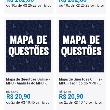
ou 10x de R$ 26,28
ou 10x de R$ 26,28
sem juros
sem juros
Mapa de Questões Online -
Mapa de Questões Online -
MPU - Analista do MPU -
MPU - Técnico do MPU -
Direito - 9 Mil Questões
Administração - 6 Mil
Questões
R$ 52,40
R$ 52,40
R$ 20,90
R$ 20,90
ou 2x de R$ 10,45
ou 2x de R$ 10,45
sem juros
sem juros