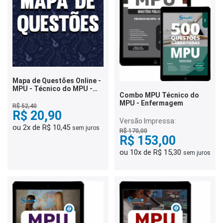
Mapa de Questões Online -
MPU - Técnico do MPU -
Combo MPU Técnico do
Enfermagem - 5 Mil
MPU - Enfermagem
Questões
R$ 52,40
R$ 20,90
Versão Impressa:
ou 2x de R$ 10,45
sem juros
R$ 170,00
R$ 153,00
ou 10x de R$ 15,30
sem juros