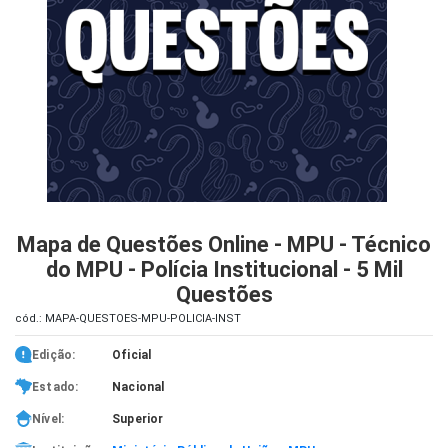
iados
ceiros
ina
ial
e
osco
Mapa de Questões Online - MPU - Técnico
do MPU - Polícia Institucional - 5 Mil
Questões
cód.: MAPA-QUESTOES-MPU-POLICIA-INST
Edição:
Oficial
Estado:
Nacional
Nível:
Superior