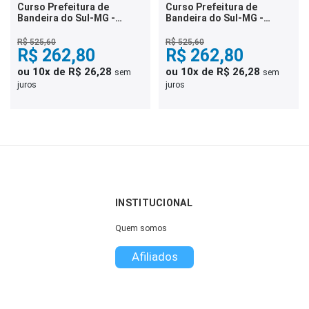
Curso Prefeitura de
Curso Prefeitura de
Bandeira do Sul-MG -
Bandeira do Sul-MG -
Comum aos Cargos de
Comum aos Cargos de
Nível Médio Completo
Nível Fundamental
R$ 525,60
R$ 525,60
R$ 262,80
R$ 262,80
ou 10x de R$ 26,28
ou 10x de R$ 26,28
sem
sem
juros
juros
INSTITUCIONAL
Quem somos
Afiliados