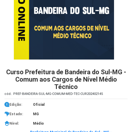
iados
ceiros
ina
ial
e
osco
Curso Prefeitura de Bandeira do Sul-MG -
Comum aos Cargos de Nível Médio
Técnico
cód.: PREF-BANDEIRA-SUL-MG-COMUM-MED-TEC-CUR202402145
Edição:
Oficial
Estado:
MG
Nível:
Médio