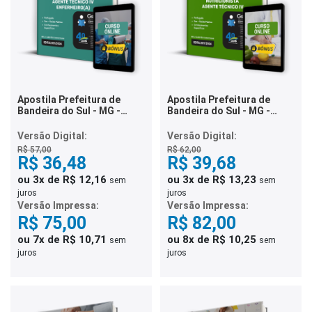
Apostila Prefeitura de
Apostila Prefeitura de
Bandeira do Sul - MG -
Bandeira do Sul - MG -
Agente Técnico IV -
Nutricionista - Agente
Enfermeiro(a)
Técnico IV
Versão Digital:
Versão Digital:
R$ 57,00
R$ 62,00
R$ 36,48
R$ 39,68
ou 3x de R$ 12,16
ou 3x de R$ 13,23
sem
sem
juros
juros
Versão Impressa:
Versão Impressa:
R$ 75,00
R$ 82,00
ou 7x de R$ 10,71
ou 8x de R$ 10,25
sem
sem
juros
juros