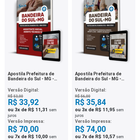
Apostila Prefeitura de
Apostila Prefeitura de
Bandeira do Sul - MG -
Bandeira do Sul - MG -
Assistente Social - Agente
Assistente de
Técnico IV
Desenvolvimento Infantil
Versão Digital:
Versão Digital:
(ADI) - Agente de Educação
R$ 53,00
R$ 56,00
I
R$ 33,92
R$ 35,84
ou 3x de R$ 11,31
ou 3x de R$ 11,95
sem
sem
juros
juros
Versão Impressa:
Versão Impressa:
R$ 70,00
R$ 74,00
ou 7x de R$ 10,00
ou 7x de R$ 10,57
sem
sem