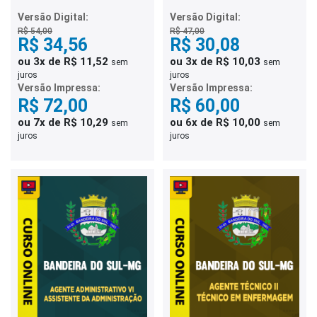
Agente de Serviço IV -
Comum aos Cargos de
Monitor de Creche e de
Nível Fundamental
Versão Digital:
Versão Digital:
Atividade Complementar
R$ 54,00
R$ 47,00
de Tempo Integral
R$ 34,56
R$ 30,08
ou 3x de R$ 11,52
ou 3x de R$ 10,03
sem
sem
juros
juros
Versão Impressa:
Versão Impressa:
R$ 72,00
R$ 60,00
ou 7x de R$ 10,29
ou 6x de R$ 10,00
sem
sem
juros
juros