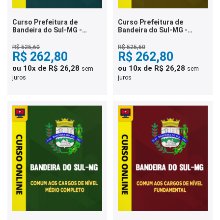
Curso Prefeitura de
Curso Prefeitura de
Bandeira do Sul-MG -
Bandeira do Sul-MG -
Agente Administrativo VI -
Agente Técnico II - Técnico
Assistente da
em Enfermagem
R$ 525,60
R$ 525,60
Administração
R$ 262,80
R$ 262,80
ou 10x de R$ 26,28
ou 10x de R$ 26,28
sem
sem
juros
juros