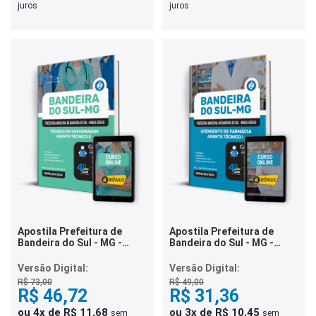
juros
juros
Apostila Prefeitura de
Apostila Prefeitura de
Bandeira do Sul - MG -
Bandeira do Sul - MG -
Técnico em Enfermagem -
Atendente de Farmácia -
Agente Técnico II
Agente Técnico I
Versão Digital:
Versão Digital:
R$ 73,00
R$ 49,00
R$ 46,72
R$ 31,36
ou 4x de R$ 11,68
ou 3x de R$ 10,45
sem
sem