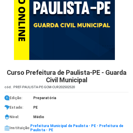
iados
ceiros
ina
ial
e
osco
Curso Prefeitura de Paulista-PE - Guarda
Civil Municipal
cód.: PREF-PAULISTA-PE-GCM-CUR202502520
Edição:
Preparatória
Estado:
PE
Nível:
Médio
Prefeitura Municipal de Paulista - PE - Prefeitura de
Instituição:
Paulista - PE