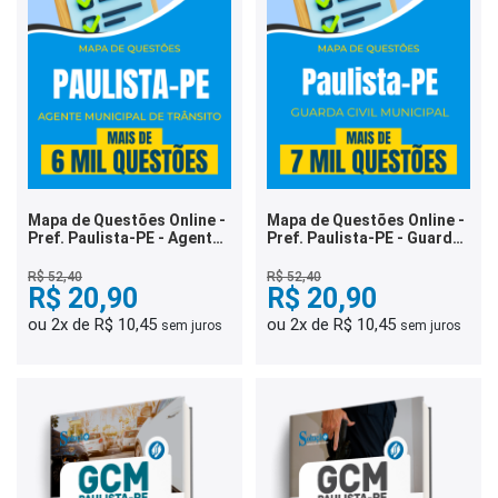
Mapa de Questões Online -
Mapa de Questões Online -
Pref. Paulista-PE - Agente
Pref. Paulista-PE - Guarda
Municipal de Trânsito - 6
Civil Municipal - 7 Mil
Mil Questões
Questões
R$ 52,40
R$ 52,40
R$ 20,90
R$ 20,90
ou 2x de R$ 10,45
ou 2x de R$ 10,45
sem juros
sem juros