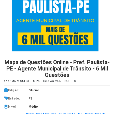
iados
ceiros
ina
ial
e
osco
Mapa de Questões Online - Pref. Paulista-
PE - Agente Municipal de Trânsito - 6 Mil
Questões
cód.: MAPA-QUESTOES-PAULISTA-AG-MUN-TRANSITO
Edição:
Oficial
Estado:
PE
Nível:
Médio