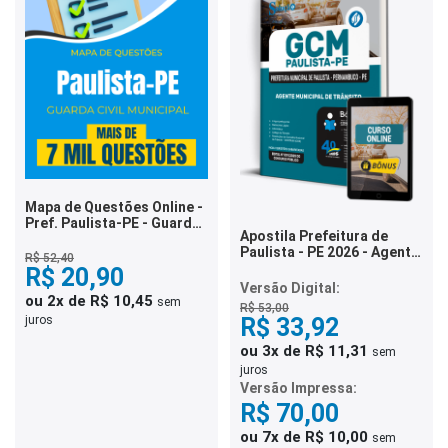
Mapa de Questões Online -
Pref. Paulista-PE - Guarda
Apostila Prefeitura de
Civil Municipal - 7 Mil
Paulista - PE 2026 - Agente
Questões
R$ 52,40
Municipal de Trânsito
R$ 20,90
Versão Digital:
ou 2x de R$ 10,45
sem
R$ 53,00
R$ 33,92
juros
ou 3x de R$ 11,31
sem
juros
Versão Impressa:
R$ 70,00
ou 7x de R$ 10,00
sem