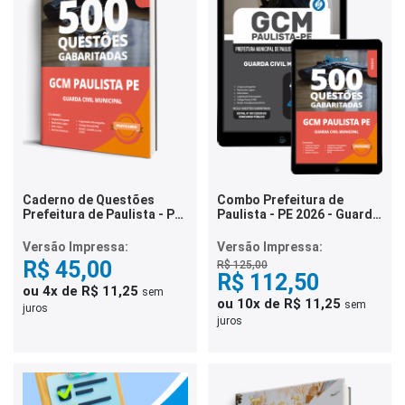
Caderno de Questões
Combo Prefeitura de
Prefeitura de Paulista - PE
Paulista - PE 2026 - Guarda
- Guarda Civil Municipal -
Civil Municipal
500 Questões Gabaritadas
Versão Impressa:
Versão Impressa:
R$ 45,00
R$ 125,00
R$ 112,50
ou 4x de R$ 11,25
sem
ou 10x de R$ 11,25
sem
juros
juros