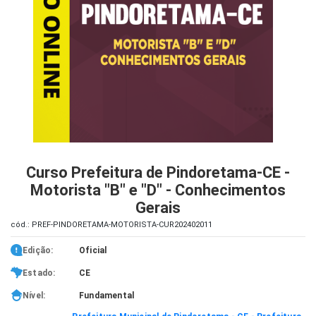
iados
ceiros
ina
ial
e
osco
Curso Prefeitura de Pindoretama-CE -
Motorista "B" e "D" - Conhecimentos
Gerais
cód.: PREF-PINDORETAMA-MOTORISTA-CUR202402011
Edição:
Oficial
Estado:
CE
Nível:
Fundamental