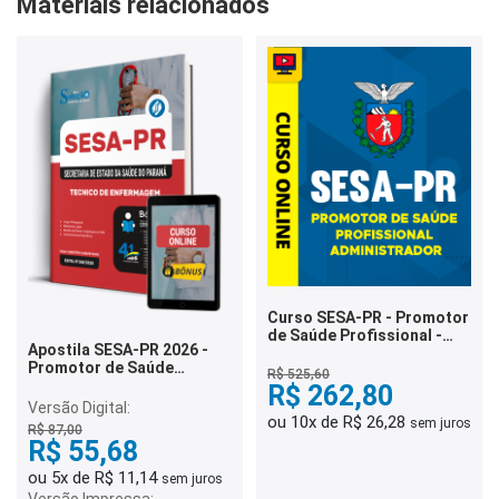
Materiais relacionados
Curso SESA-PR - Promotor
de Saúde Profissional -
Apostila SESA-PR 2026 -
Administrador
Promotor de Saúde
R$ 525,60
Execução - Tecnico de
R$ 262,80
Enfermagem
Versão Digital:
ou 10x de R$ 26,28
sem juros
R$ 87,00
R$ 55,68
ou 5x de R$ 11,14
sem juros