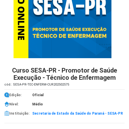
iados
ceiros
ina
ial
e
osco
Curso SESA-PR - Promotor de Saúde
Execução - Técnico de Enfermagem
cód.: SESA-PR-TEC-ENFERM-CUR202502575
Edição:
Oficial
Nível:
Médio
Instituição:
Secretaria de Estado da Saúde do Paraná - SESA-PR