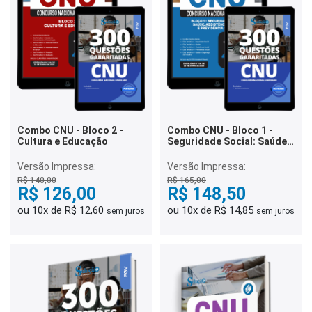
Combo CNU - Bloco 2 -
Combo CNU - Bloco 1 -
Cultura e Educação
Seguridade Social: Saúde,
Assistência Social e
Previdência Social
Versão Impressa:
Versão Impressa:
R$ 140,00
R$ 165,00
R$ 126,00
R$ 148,50
ou 10x de R$ 12,60
ou 10x de R$ 14,85
sem juros
sem juros