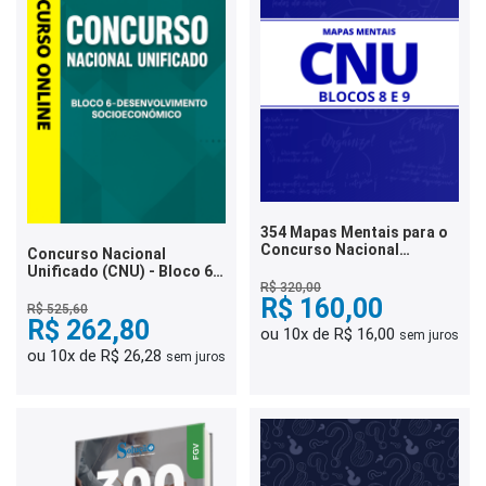
354 Mapas Mentais para o
Concurso Nacional
Concurso Nacional
Unificado (CNU) - Blocos 8
Unificado (CNU) - Bloco 6 -
e 9 (PDF)
Desenvolvimento
R$ 320,00
R$ 160,00
Socioeconômico
R$ 525,60
R$ 262,80
ou 10x de R$ 16,00
sem juros
ou 10x de R$ 26,28
sem juros