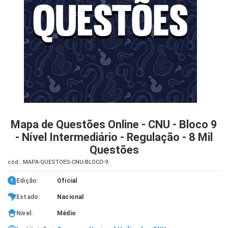
iados
ceiros
ina
ial
e
osco
Mapa de Questões Online - CNU - Bloco 9
- Nível Intermediário - Regulação - 8 Mil
Questões
cód.: MAPA-QUESTOES-CNU-BLOCO-9
Edição:
Oficial
Estado:
Nacional
Nível:
Médio