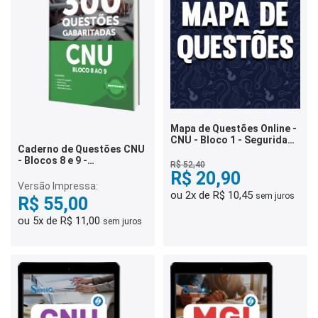
Mapa de Questões Online -
CNU - Bloco 1 - Seguridade
Caderno de Questões CNU
Social - Saúde, Assistência
- Blocos 8 e 9 -
Social e Previdência Social
R$ 52,40
Conhecimentos Gerais -
- 4 Mil Questões
R$ 20,90
300 Questões Gabaritadas
Versão Impressa:
ou 2x de R$ 10,45
sem juros
R$ 55,00
ou 5x de R$ 11,00
sem juros