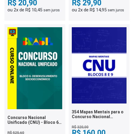
R$ 20,90
R$ 29,90
ou 2x de R$ 10,45
ou 2x de R$ 14,95
sem juros
sem juros
354 Mapas Mentais para o
Concurso Nacional
Concurso Nacional
Unificado (CNU) - Blocos 8
Unificado (CNU) - Bloco 6 -
e 9 (PDF)
Desenvolvimento
R$ 320,00
R$ 160,00
Socioeconômico
R$ 525,60