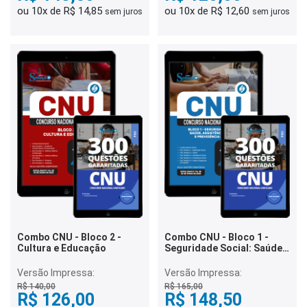
ou 10x de R$ 14,85
ou 10x de R$ 12,60
sem juros
sem juros
Combo CNU - Bloco 2 -
Combo CNU - Bloco 1 -
Cultura e Educação
Seguridade Social: Saúde,
Assistência Social e
Previdência Social
Versão Impressa:
Versão Impressa:
R$ 140,00
R$ 165,00
R$ 126,00
R$ 148,50