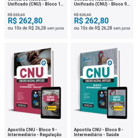
Unificado (CNU) - Bloco 1 -
Unificado (CNU) - Bloco 9 -
Seguridade Social: Saúde,
Intermediário - Regulação
Assistência Social e
R$ 525,60
R$ 525,60
Previdência Social
R$ 262,80
R$ 262,80
ou 10x de R$ 26,28
ou 10x de R$ 26,28
sem juros
sem juros
Apostila CNU - Bloco 9 -
Apostila CNU - Bloco 8 -
Intermediário - Regulação
Intermediário - Saúde