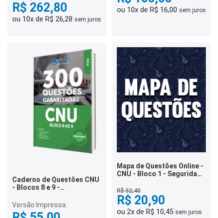
R$ 262,80
ou 10x de R$ 16,00
sem juros
ou 10x de R$ 26,28
sem juros
Mapa de Questões Online -
CNU - Bloco 1 - Seguridade
Caderno de Questões CNU
Social - Saúde, Assistência
- Blocos 8 e 9 -
Social e Previdência Social
R$ 52,40
Conhecimentos Gerais -
- 4 Mil Questões
R$ 20,90
300 Questões Gabaritadas
Versão Impressa:
ou 2x de R$ 10,45
sem juros
R$ 55,00