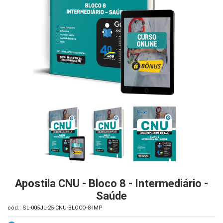
iados
ceiros
ina
ial
e
osco
Apostila CNU - Bloco 8 - Intermediário -
Saúde
cód.: SL-005JL-25-CNU-BLOCO-8-IMP