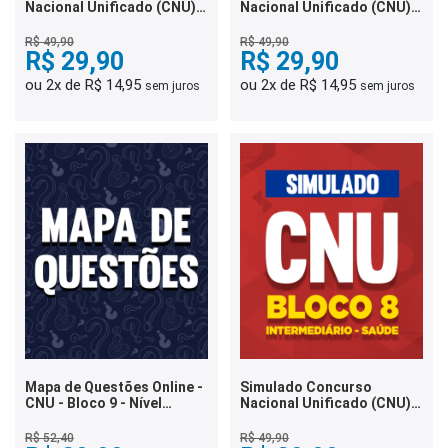
Nacional Unificado (CNU) -
Nacional Unificado (CNU) -
Bloco 9 - Intermediário -
Bloco 5 - Administração
Regulação
R$ 49,90
R$ 49,90
R$ 29,90
R$ 29,90
ou 2x de R$ 14,95
ou 2x de R$ 14,95
sem juros
sem juros
Mapa de Questões Online -
Simulado Concurso
CNU - Bloco 9 - Nível
Nacional Unificado (CNU) -
Intermediário - Regulação
Bloco 8 - Intermediário -
- 8 Mil Questões
Saúde
R$ 52,40
R$ 49,90