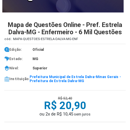
iados
ceiros
Mapa de Questões Online - Pref. Estrela
Dalva-MG - Enfermeiro - 6 Mil Questões
ina
ial
cód.: MAPA-QUESTOES-ESTRELA-DALVA-MG-ENF
Edição:
Oficial
e
osco
Estado:
MG
Nível:
Superior
Prefeitura Municipal de Estrela Dalva-Minas Gerais -
Instituição:
Prefeitura de Estrela Dalva-MG
R$ 52,40
R$ 20,90
ou 2x de R$ 10,45
sem juros