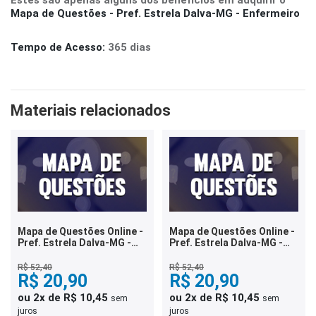
Estes são apenas alguns dos benefícios em adquirir o
Mapa de Questões - Pref. Estrela Dalva-MG - Enfermeiro
Tempo de Acesso:
365 dias
Materiais relacionados
Mapa de Questões Online -
Mapa de Questões Online -
Pref. Estrela Dalva-MG -
Pref. Estrela Dalva-MG -
Técnico em Enfermagem -
Auxiliar Administrativo - 7
5 Mil Questões
Mil Questões
R$ 52,40
R$ 52,40
R$ 20,90
R$ 20,90
ou 2x de R$ 10,45
ou 2x de R$ 10,45
sem
sem
juros
juros