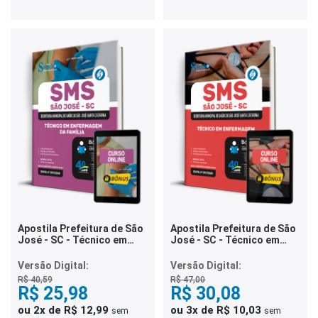
Apostila Prefeitura de São
Apostila Prefeitura de São
José - SC - Técnico em
José - SC - Técnico em
Enfermagem da Família
Enfermagem
Versão Digital:
Versão Digital:
R$ 40,59
R$ 47,00
R$ 25,98
R$ 30,08
ou 2x de R$ 12,99
ou 3x de R$ 10,03
sem
sem