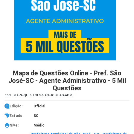
iados
ceiros
ina
ial
e
osco
Mapa de Questões Online - Pref. São
José-SC - Agente Administrativo - 5 Mil
Questões
cód.: MAPA-QUESTOES-SAO-JOSE-AG-ADM
Edição:
Oficial
Estado:
SC
Nível:
Médio