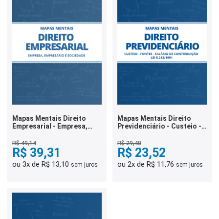
Mapas Mentais Direito
Mapas Mentais Direito
Empresarial - Empresa,
Previdenciário - Custeio -
Empresário e Sociedade
Fontes - Salário de
(PDF)
Contribuição - Lei 8.212
R$ 49,14
R$ 29,40
R$ 39,31
(PDF)
R$ 23,52
ou 3x de R$ 13,10
ou 2x de R$ 11,76
sem juros
sem juros