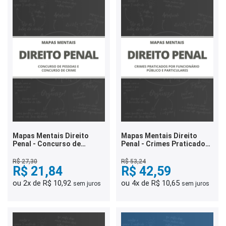
Mapas Mentais Direito
Mapas Mentais Direito
Penal - Concurso de
Penal - Crimes Praticados
Pessoas e Concurso de
por Funcionário Público e
Crime (PDF)
Particulares (PDF)
R$ 27,30
R$ 53,24
R$ 21,84
R$ 42,59
ou 2x de R$ 10,92
ou 4x de R$ 10,65
sem juros
sem juros