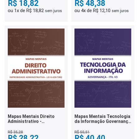
R$ 18,82
R$ 48,38
ou 1x de R$ 18,82
ou 4x de R$ 12,10
sem juros
sem juros
Mapas Mentais Direito
Mapas Mentais Tecnologia
Administrativo -
da Informação Governança
Improbidade
- ITIL V3 (PDF)
Administrativa (PDF)
R$ 35,28
R$ 50,51
R$ 28,22
R$ 40,40