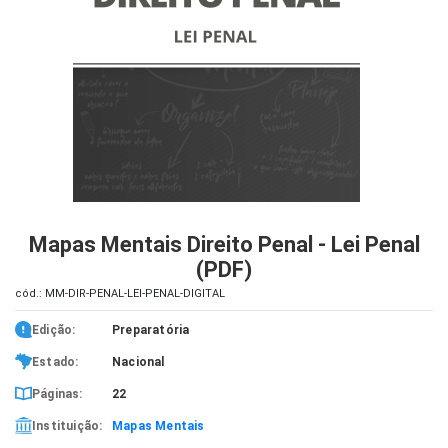
iados
ceiros
ina
ial
e
osco
Mapas Mentais Direito Penal - Lei Penal
(PDF)
cód.: MM-DIR-PENAL-LEI-PENAL-DIGITAL
Edição:
Preparatória
Estado:
Nacional
Páginas:
22
Instituição:
Mapas Mentais