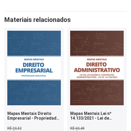
Materiais relacionados
Mapas Mentais Direito
Mapas Mentais Lei nº
Empresarial - Propriedade
14.133/2021 - Lei de
Industrial (PDF)
Licitações e Contratos
Administrativos (PDF)
R$ 23,52
R$ 60,48