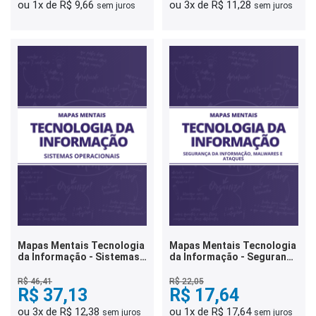
ou 1x de R$ 9,66
ou 3x de R$ 11,28
sem juros
sem juros
Mapas Mentais Tecnologia
Mapas Mentais Tecnologia
da Informação - Sistemas
da Informação - Segurança
Operacionais (PDF)
da Informação, Malwares e
Ataques (PDF)
R$ 46,41
R$ 22,05
R$ 37,13
R$ 17,64
ou 3x de R$ 12,38
ou 1x de R$ 17,64
sem juros
sem juros