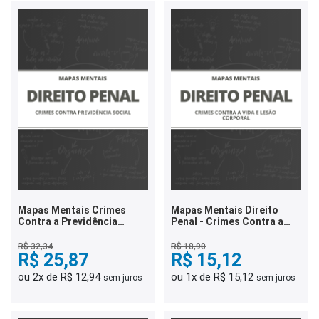
Mapas Mentais Crimes
Mapas Mentais Direito
Contra a Previdência
Penal - Crimes Contra a
Social (PDF)
Vida e Lesão Corporal
(PDF)
R$ 32,34
R$ 18,90
R$ 25,87
R$ 15,12
ou 2x de R$ 12,94
ou 1x de R$ 15,12
sem juros
sem juros