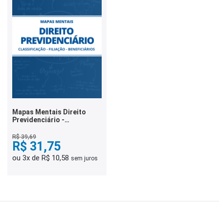
Mapas Mentais Direito
Previdenciário -
Classificação - Filiação -
Beneficiários (PDF)
R$ 39,69
R$ 31,75
ou 3x de R$ 10,58
sem juros