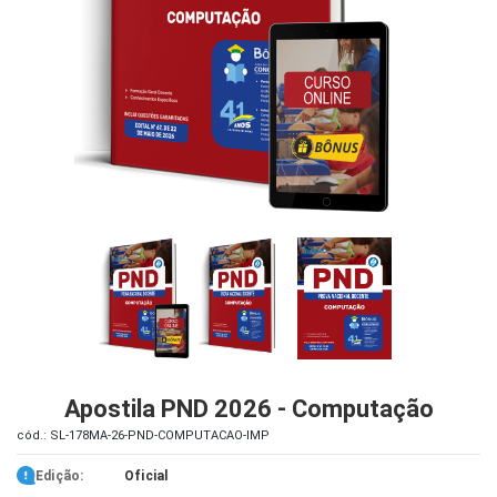
iados
ceiros
ina
ial
e
osco
Apostila PND 2026 - Computação
cód.: SL-178MA-26-PND-COMPUTACAO-IMP
Edição:
Oficial