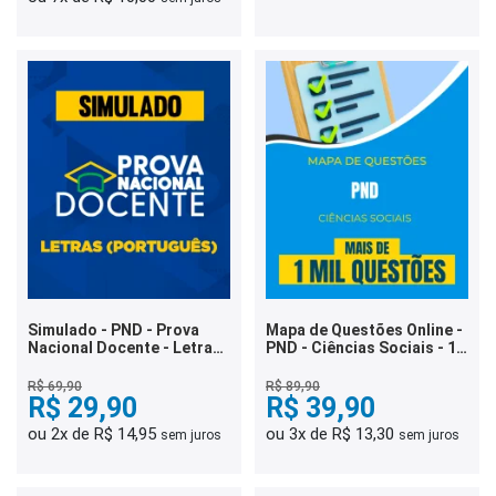
Simulado - PND - Prova
Mapa de Questões Online -
Nacional Docente - Letras
PND - Ciências Sociais - 1
(Português)
Mil Questões
R$ 69,90
R$ 89,90
R$ 29,90
R$ 39,90
ou 2x de R$ 14,95
ou 3x de R$ 13,30
sem juros
sem juros