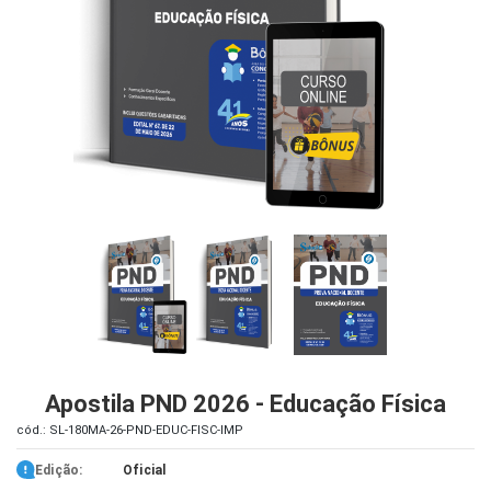
iados
ceiros
ina
ial
e
osco
Apostila PND 2026 - Educação Física
cód.: SL-180MA-26-PND-EDUC-FISC-IMP
Edição:
Oficial