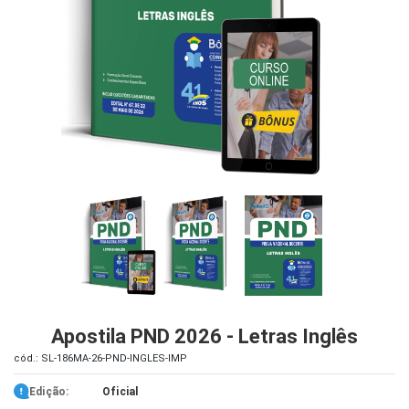
iados
ceiros
ina
ial
e
osco
Apostila PND 2026 - Letras Inglês
cód.: SL-186MA-26-PND-INGLES-IMP
Edição:
Oficial