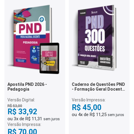
Apostila PND 2026 -
Caderno de Questões PND
Pedagogia
- Formação Geral Docente
- 300 Questões
Gabaritadas
Versão Digital:
Versão Impressa:
R$ 45,00
R$ 53,00
R$ 33,92
ou 4x de R$ 11,25
sem juros
ou 3x de R$ 11,31
sem juros
Versão Impressa:
R$ 70,00