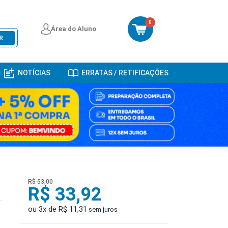
0
Área do Aluno
R
NOTÍCIAS
ERRATAS / RETIFICAÇÕES
R$ 53,00
R$ 33,92
ou 3x de R$ 11,31
sem juros