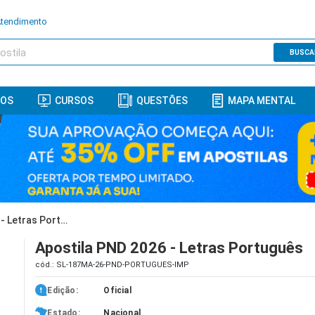
Atendimento
BUSCA
ROS
CURSOS
QUESTÕES
MAPA MENTAL
Apostila PND 2026 - Letras Português
Apostila PND 2026 - Letras Português
cód.: SL-187MA-26-PND-PORTUGUES-IMP
Edição:
Oficial
Estado:
Nacional