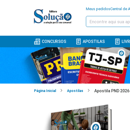
Meus pedidos
Central de 
CONCURSOS
APOSTILAS
LIV
Página Inicial
Apostilas