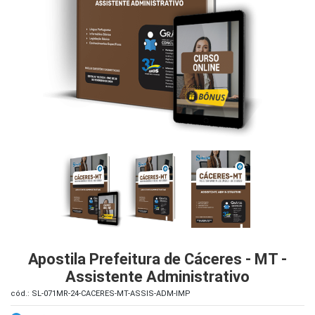
iados
ceiros
ina
ial
e
osco
Apostila Prefeitura de Cáceres - MT -
Assistente Administrativo
cód.: SL-071MR-24-CACERES-MT-ASSIS-ADM-IMP