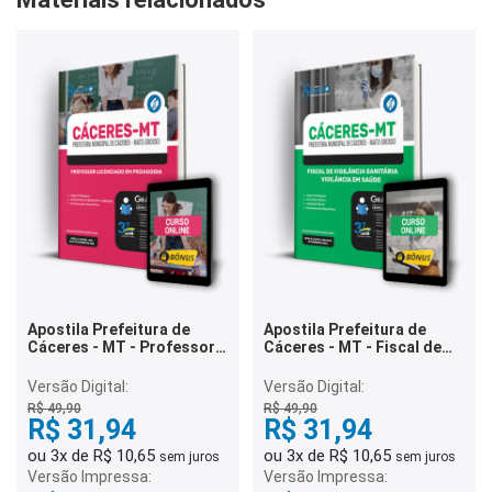
Apostila Prefeitura de
Apostila Prefeitura de
Cáceres - MT - Professor
Cáceres - MT - Fiscal de
Licenciado em Pedagogia
Vigilância Sanitária -
Vigilância em Saúde
Versão Digital:
Versão Digital:
R$ 49,90
R$ 49,90
R$ 31,94
R$ 31,94
ou 3x de R$ 10,65
ou 3x de R$ 10,65
sem juros
sem juros
Versão Impressa:
Versão Impressa: