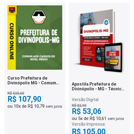
Curso Prefeitura de
Divinópolis MG - Comum
Apostila Prefeitura de
aos Cargos de Nível Médio
Divinópolis - MG - Técnico
de Enfermagem e Técnico
R$ 525,60
R$ 107,90
de Enfermagem PSF
Versão Digital:
R$ 82,90
ou 10x de R$ 10,79
sem juros
R$ 53,06
ou 5x de R$ 10,61
sem juros
Versão Impressa:
R$ 105,00