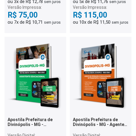
ou 3x de R$ 12,78
ou 5x de R$ 11,76
sem juros
sem juros
Versão Impressa:
Versão Impressa:
R$ 75,00
R$ 115,00
ou 7x de R$ 10,71
ou 10x de R$ 11,50
sem juros
sem juros
Apostila Prefeitura de
Apostila Prefeitura de
Divinópolis - MG -
Divinópolis - MG - Agente
Assistente Educacional
de Operação e
Fiscalização de
Versão Digital:
Versão Digital: