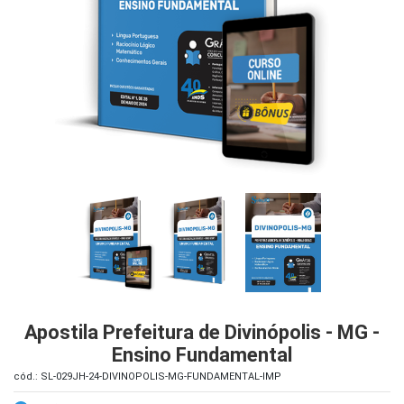
iados
ceiros
ina
ial
e
osco
Apostila Prefeitura de Divinópolis - MG -
Ensino Fundamental
cód.: SL-029JH-24-DIVINOPOLIS-MG-FUNDAMENTAL-IMP