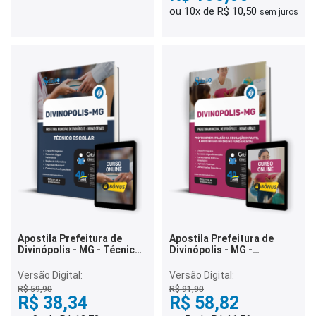
ou 10x de R$ 10,50
sem juros
Apostila Prefeitura de
Apostila Prefeitura de
Divinópolis - MG - Técnico
Divinópolis - MG -
Escolar
Professor em Atuação na
Educação Infantil e Anos
Versão Digital:
Versão Digital:
iniciais do Ensino
R$ 59,90
R$ 91,90
Fundamental
R$ 38,34
R$ 58,82