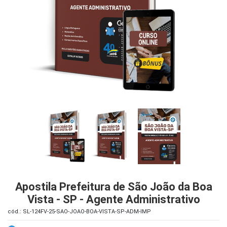
iados
ceiros
ina
ial
e
osco
Apostila Prefeitura de São João da Boa
Vista - SP - Agente Administrativo
cód.: SL-124FV-25-SAO-JOAO-BOA-VISTA-SP-ADM-IMP