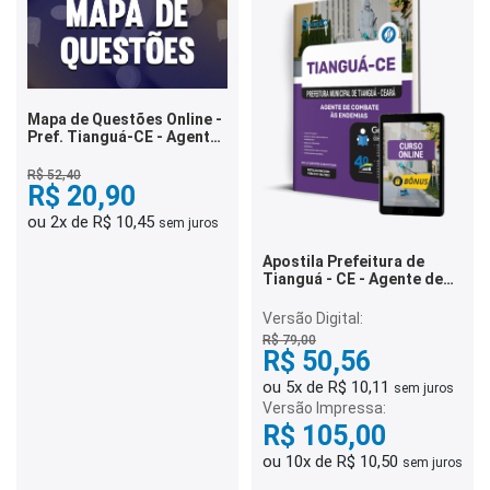
Mapa de Questões Online -
Pref. Tianguá-CE - Agente
Administrativo - 8 Mil
Questões
R$ 52,40
R$ 20,90
ou 2x de R$ 10,45
sem juros
Apostila Prefeitura de
Tianguá - CE - Agente de
Combate às Endemias
Versão Digital:
R$ 79,00
R$ 50,56
ou 5x de R$ 10,11
sem juros
Versão Impressa:
R$ 105,00
ou 10x de R$ 10,50
sem juros