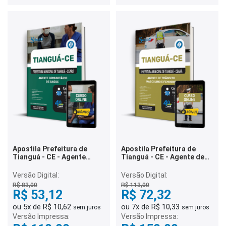
Apostila Prefeitura de
Apostila Prefeitura de
Tianguá - CE - Agente
Tianguá - CE - Agente de
Comunitário de Saúde
Trânsito (Masculino e
Feminino)
Versão Digital:
Versão Digital:
R$ 83,00
R$ 113,00
R$ 53,12
R$ 72,32
ou 5x de R$ 10,62
ou 7x de R$ 10,33
sem juros
sem juros
Versão Impressa:
Versão Impressa: