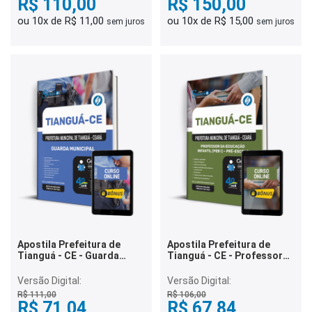
R$ 110,00
R$ 150,00
ou 10x de R$ 11,00
ou 10x de R$ 15,00
sem juros
sem juros
Apostila Prefeitura de
Apostila Prefeitura de
Tianguá - CE - Guarda
Tianguá - CE - Professor
Municipal
da Educação Infantil (PEB I)
- Pré-Escola
Versão Digital:
Versão Digital:
R$ 111,00
R$ 106,00
R$ 71,04
R$ 67,84