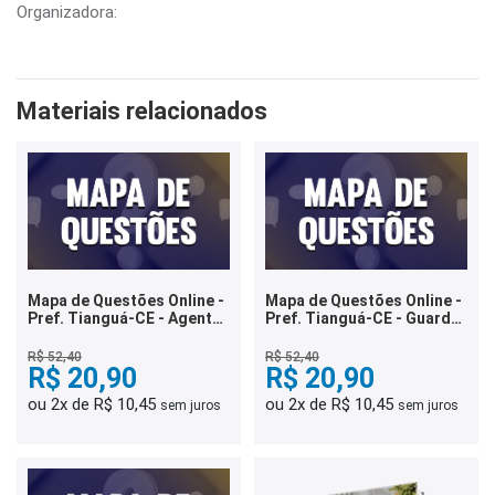
Organizadora:
Materiais relacionados
Mapa de Questões Online -
Mapa de Questões Online -
Pref. Tianguá-CE - Agente
Pref. Tianguá-CE - Guarda
de Trânsito - 8 Mil
Civil Municipal - 8 Mil
Questões
Questões
R$ 52,40
R$ 52,40
R$ 20,90
R$ 20,90
ou 2x de R$ 10,45
ou 2x de R$ 10,45
sem juros
sem juros