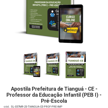
iados
ceiros
ina
ial
e
osco
Apostila Prefeitura de Tianguá - CE -
Professor da Educação Infantil (PEB I) -
Pré-Escola
cód.: SL-037MR-25-TIANGUA-CE-PROF-PRE-IMP