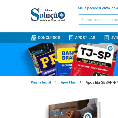
Meus pedidos
Central de 
CONCURSOS
APOSTILAS
LIV
Página Inicial
Apostilas