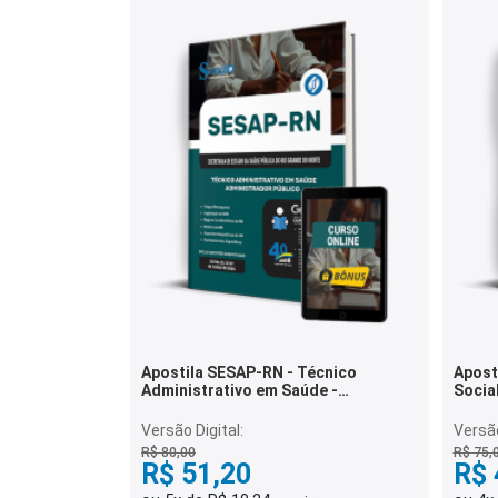
Apostila SESAP-RN - Técnico
Apost
Administrativo em Saúde -
Socia
Administrador Público
Versão Digital:
Versão
R$ 80,00
R$ 75,
R$ 51,20
R$ 