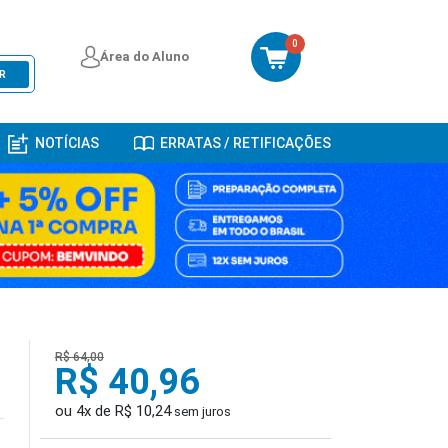
0
Área do Aluno
R
NOTÍCIAS
ERRATAS / RETIFICAÇÕES
R$ 64,00
R$ 40,96
ou 4x de R$ 10,24
sem juros