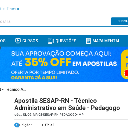
Atendimento
BUSCA
ROS
CURSOS
QUESTÕES
MAPA MENTAL
Apostila SESAP-RN - Técnico Administrativo em Saúde - Pedagogo
Apostila SESAP-RN - Técnico
Administrativo em Saúde - Pedagogo
cód.: SL-021MR-25-SESAP-RN-PEDAGOGO-IMP
Edição:
Oficial