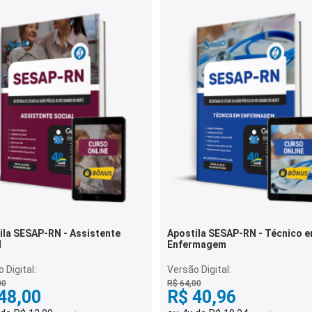
ila SESAP-RN - Assistente
Apostila SESAP-RN - Técnico 
l
Enfermagem
 Digital:
Versão Digital:
00
R$ 64,00
48,00
R$ 40,96