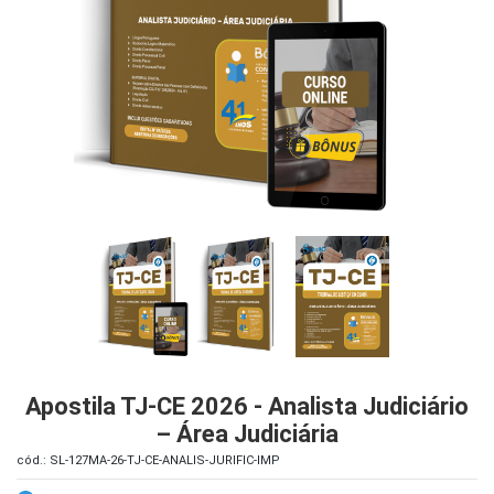
iados
ceiros
ina
ial
e
osco
Apostila TJ-CE 2026 - Analista Judiciário
– Área Judiciária
cód.: SL-127MA-26-TJ-CE-ANALIS-JURIFIC-IMP