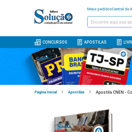
Meus pedidos
Central de 
CONCURSOS
APOSTILAS
LIV
Página Inicial
Apostilas