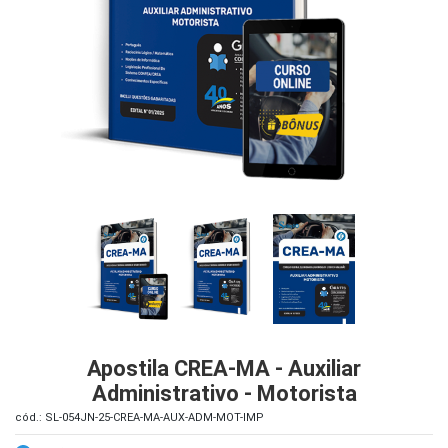
iados
ceiros
ina
ial
e
osco
Apostila CREA-MA - Auxiliar
Administrativo - Motorista
cód.: SL-054JN-25-CREA-MA-AUX-ADM-MOT-IMP