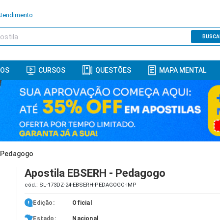
Atendimento
BUSCA
ROS
CURSOS
QUESTÕES
MAPA MENTAL
- Pedagogo
Apostila EBSERH - Pedagogo
cód.: SL-173DZ-24-EBSERH-PEDAGOGO-IMP
Edição:
Oficial
Estado:
Nacional