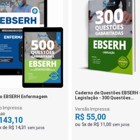
Caderno de Questões EBSERH 
o EBSERH Enfermagem
Legislação - 300 Questões
Gabaritadas
o Impressa:
Versão Impressa:
,00
R$ 55,00
143,10
ou 5x de R$ 11,00
sem juros
x de R$ 14,31
sem juros