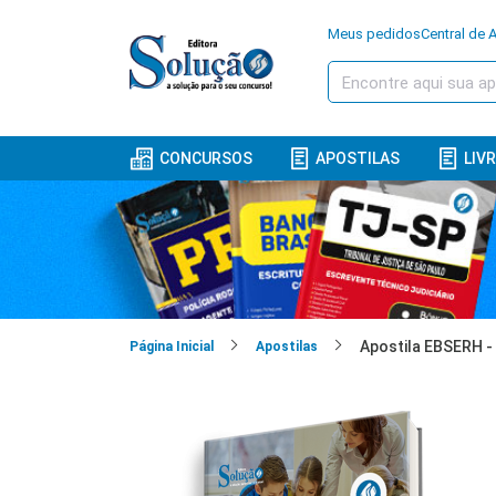
Meus pedidos
Central de 
CONCURSOS
APOSTILAS
LIV
Apostila EBSERH 
Página Inicial
Apostilas