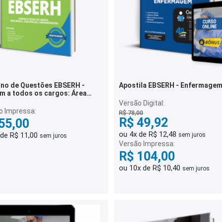
no de Questões EBSERH -
Apostila EBSERH - Enfermage
 a todos os cargos: Área
a, Assistencial e
Versão Digital:
istrativa - 500 Questões
o Impressa:
R$ 78,00
R$ 49,92
55,00
ou 4x de R$ 12,48
 de R$ 11,00
sem juros
sem juros
Versão Impressa:
R$ 104,00
ou 10x de R$ 10,40
sem juros