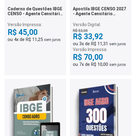
Caderno de Questões IBGE
Apostila IBGE CENSO 2027
CENSO - Agente Censitário
- Agente Censitário
Administrativo (ACA) - 300
Supervisor (ACS)
Questões Gabaritadas
Versão Impressa:
Versão Digital:
R$ 45,00
R$ 53,00
R$ 33,92
ou 4x de R$ 11,25
sem juros
ou 3x de R$ 11,31
sem juros
Versão Impressa:
R$ 70,00
ou 7x de R$ 10,00
sem juros