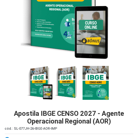
iados
ceiros
ina
ial
e
osco
Apostila IBGE CENSO 2027 - Agente
Operacional Regional (AOR)
cód.: SL-077JH-26-IBGE-AOR-IMP