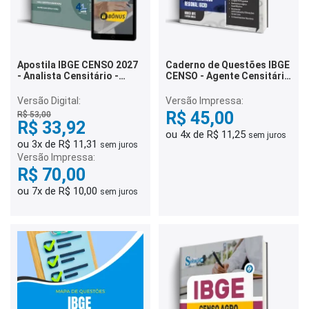
Apostila IBGE CENSO 2027
Caderno de Questões IBGE
- Analista Censitário -
CENSO - Agente Censitário
Assistência Social
Regional (ACR) - 300
Questões Gabaritadas
Versão Digital:
Versão Impressa:
R$ 45,00
R$ 53,00
R$ 33,92
ou 4x de R$ 11,25
sem juros
ou 3x de R$ 11,31
sem juros
Versão Impressa:
R$ 70,00
ou 7x de R$ 10,00
sem juros