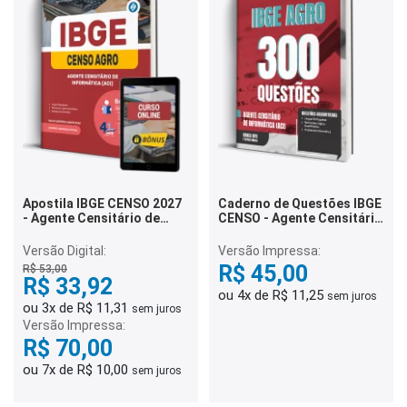
Apostila IBGE CENSO 2027
Caderno de Questões IBGE
- Agente Censitário de
CENSO - Agente Censitário
Informática (ACI)
de Informática (ACI) - 300
Questões Gabaritadas
Versão Digital:
Versão Impressa:
R$ 45,00
R$ 53,00
R$ 33,92
ou 4x de R$ 11,25
sem juros
ou 3x de R$ 11,31
sem juros
Versão Impressa:
R$ 70,00
ou 7x de R$ 10,00
sem juros