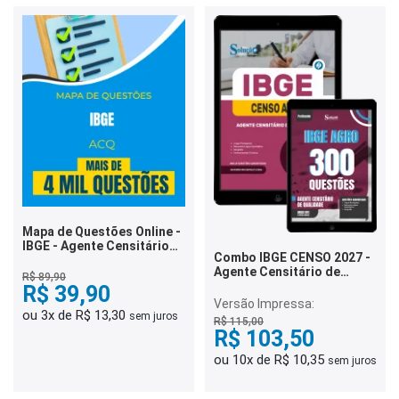
Mapa de Questões Online -
IBGE - Agente Censitário
Combo IBGE CENSO 2027 -
de Qualidade - 4 Mil
Agente Censitário de
Questões
R$ 89,90
Qualidade
R$ 39,90
Versão Impressa:
ou 3x de R$ 13,30
sem juros
R$ 115,00
R$ 103,50
ou 10x de R$ 10,35
sem juros