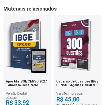
Materiais relacionados
Apostila IBGE CENSO 2027
Caderno de Questões IBGE
- Analista Censitário -
CENSO - Agente Censitário
Gestão e Infraestrutura
de Qualidade - 300
Questões Gabaritadas
Versão Digital:
Versão Impressa:
R$ 45,00
R$ 53,00
R$ 33,92