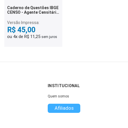
Caderno de Questões IBGE
CENSO - Agente Censitário
Supervisor (ACS) - 300
Questões Gabaritadas
Versão Impressa:
R$ 45,00
ou 4x de R$ 11,25
sem juros
INSTITUCIONAL
Quem somos
Afiliados