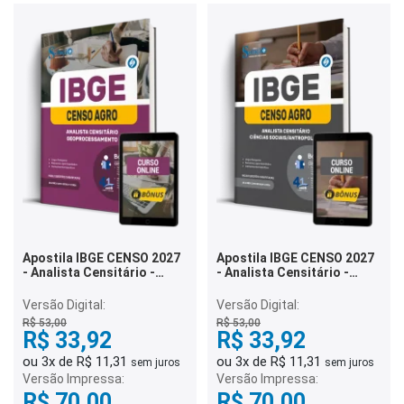
Apostila IBGE CENSO 2027
Apostila IBGE CENSO 2027
- Analista Censitário -
- Analista Censitário -
Geoprocessamento
Ciências
Sociais/Antropologia
Versão Digital:
Versão Digital:
R$ 53,00
R$ 53,00
R$ 33,92
R$ 33,92
ou 3x de R$ 11,31
ou 3x de R$ 11,31
sem juros
sem juros
Versão Impressa:
Versão Impressa:
R$ 70,00
R$ 70,00