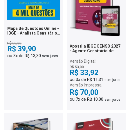
Mapa de Questões Online -
IBGE - Analista Censitário -
Gestão e Infraestrutura - 4
Mil Questões
R$ 89,90
Apostila IBGE CENSO 2027
R$ 39,90
- Agente Censitário de
ou 3x de R$ 13,30
Qualidade
sem juros
Versão Digital:
R$ 53,00
R$ 33,92
ou 3x de R$ 11,31
sem juros
Versão Impressa:
R$ 70,00
ou 7x de R$ 10,00
sem juros