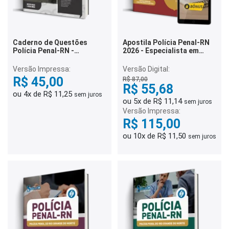
Caderno de Questões
Apostila Polícia Penal-RN
Polícia Penal-RN -
2026 - Especialista em
Conhecimentos Gerais -
Assistência Penitenciária -
500 Questões Gabaritadas
Terapeuta Ocupacional
Versão Impressa:
Versão Digital:
R$ 45,00
R$ 87,00
R$ 55,68
ou 4x de R$ 11,25
sem juros
ou 5x de R$ 11,14
sem juros
Versão Impressa:
R$ 115,00
ou 10x de R$ 11,50
sem juros