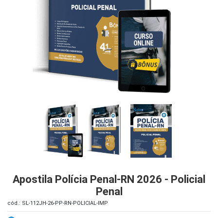
iados
ceiros
ina
ial
e
osco
Apostila Polícia Penal-RN 2026 - Policial
Penal
cód.: SL-112JH-26-PP-RN-POLICIAL-IMP