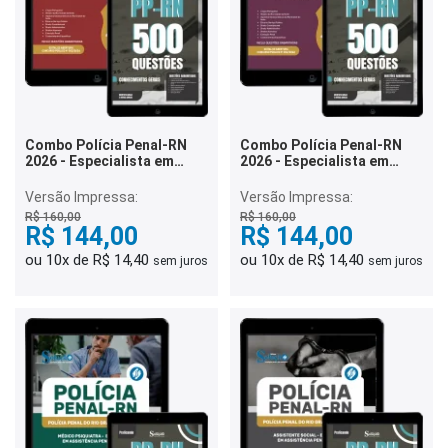
Combo Polícia Penal-RN
Combo Polícia Penal-RN
2026 - Especialista em
2026 - Especialista em
Assistência Penitenciária -
Assistência Penitenciária -
Terapeuta Ocupacional
Psicólogo
Versão Impressa:
Versão Impressa:
R$ 160,00
R$ 160,00
R$ 144,00
R$ 144,00
ou 10x de R$ 14,40
ou 10x de R$ 14,40
sem juros
sem juros