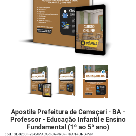
iados
ceiros
ina
ial
e
osco
Apostila Prefeitura de Camaçari - BA -
Professor - Educação Infantil e Ensino
Fundamental (1º ao 5º ano)
cód.: SL-026OT-23-CAMACARI-BA-PROF-INFAN-FUND-IMP