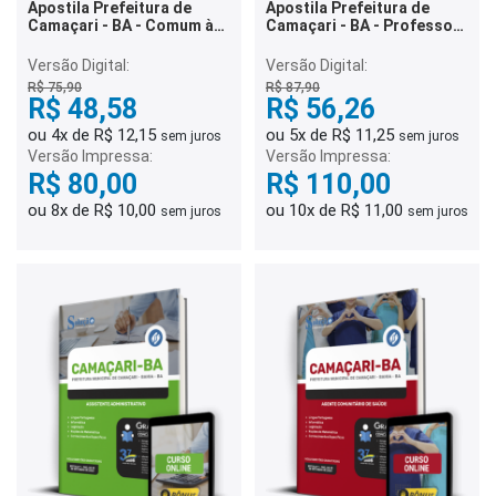
Apostila Prefeitura de
Apostila Prefeitura de
Camaçari - BA - Comum às
Camaçari - BA - Professor
Especialidades de
- Educação Infantil e
Professor
Ensino Fundamental (1º ao
Versão Digital:
Versão Digital:
5º ano)
R$ 75,90
R$ 87,90
R$ 48,58
R$ 56,26
ou 4x de R$ 12,15
ou 5x de R$ 11,25
sem juros
sem juros
Versão Impressa:
Versão Impressa:
R$ 80,00
R$ 110,00
ou 8x de R$ 10,00
ou 10x de R$ 11,00
sem juros
sem juros