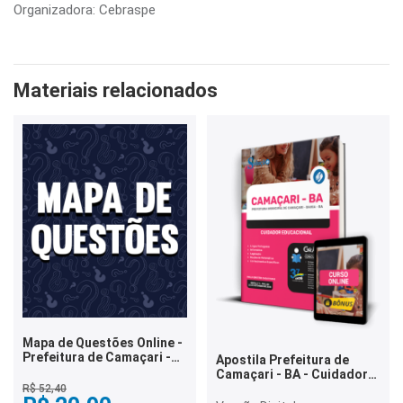
Organizadora: Cebraspe
Materiais relacionados
Mapa de Questões Online -
Prefeitura de Camaçari -
Apostila Prefeitura de
BA - Agente de Combate à
Camaçari - BA - Cuidador
Endemias - 6 Mil Questões
Educacional
R$ 52,40