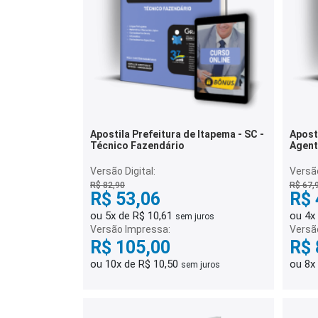
Apostila Prefeitura de Itapema - SC -
Aposti
Técnico Fazendário
Agent
Versão Digital:
Versão
R$ 82,90
R$ 67,
R$ 53,06
R$ 
ou 5x de R$ 10,61
ou 4x
sem juros
Versão Impressa:
Versã
R$ 105,00
R$ 
ou 10x de R$ 10,50
ou 8x
sem juros