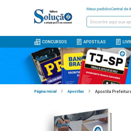
Meus pedidos
Central de 
CONCURSOS
APOSTILAS
LIV
Página Inicial
Apostilas