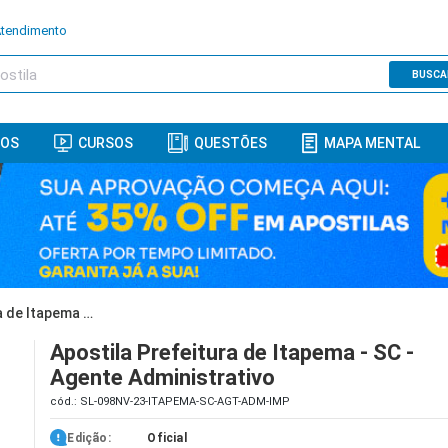
Atendimento
BUSCA
ROS
CURSOS
QUESTÕES
MAPA MENTAL
Apostila Prefeitura de Itapema - SC - Agente Administrativo
Apostila Prefeitura de Itapema - SC -
Agente Administrativo
cód.: SL-098NV-23-ITAPEMA-SC-AGT-ADM-IMP
Edição:
Oficial