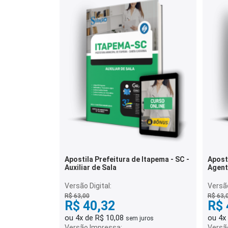
Apostila Prefeitura de Itapema - SC -
Aposti
Auxiliar de Sala
Agent
Versão Digital:
Versão
R$ 63,00
R$ 63,
R$ 40,32
R$ 
ou 4x de R$ 10,08
ou 4x
sem juros
Versão Impressa:
Versã