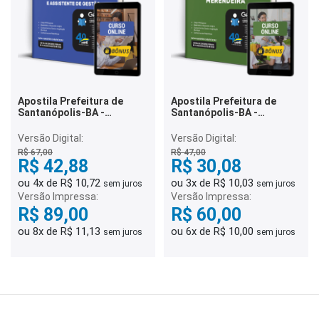
Apostila Prefeitura de
Apostila Prefeitura de
Santanópolis-BA -
Santanópolis-BA -
Assistente Administrativo
Merendeira
e Assistente de Gestão
Versão Digital:
Versão Digital:
R$ 67,00
R$ 47,00
R$ 42,88
R$ 30,08
ou 4x de R$ 10,72
ou 3x de R$ 10,03
sem juros
sem juros
Versão Impressa:
Versão Impressa:
R$ 89,00
R$ 60,00
ou 8x de R$ 11,13
ou 6x de R$ 10,00
sem juros
sem juros