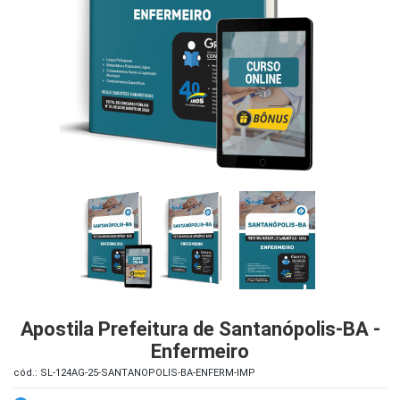
iados
ceiros
ina
ial
e
osco
Apostila Prefeitura de Santanópolis-BA -
Enfermeiro
cód.: SL-124AG-25-SANTANOPOLIS-BA-ENFERM-IMP