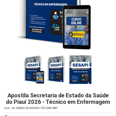
iados
ceiros
ina
ial
e
osco
Apostila Secretaria de Estado da Saúde
do Piauí 2026 - Técnico em Enfermagem
cód.: SL-039DZ-25-SESAPI-TEC-ENF-IMP