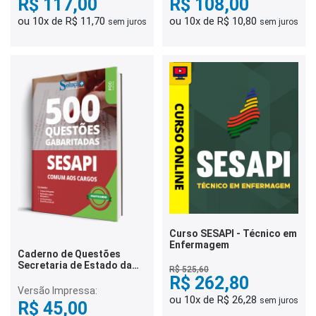
R$ 117,00
R$ 108,00
ou 10x de R$ 11,70
ou 10x de R$ 10,80
sem juros
sem juros
Curso SESAPI - Técnico em
Enfermagem
Caderno de Questões
Secretaria de Estado da
R$ 525,60
Saúde do Piauí 2026 -
R$ 262,80
Comum aos Cargos - 500
Versão Impressa:
Questões Gabaritadas
ou 10x de R$ 26,28
sem juros
R$ 45,00